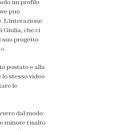
solo un profilo
ove può
. L’interazione
 Giulia, che ci
 suo progetto
».
to postato e alla
lo stesso video
tare le
ovvero dal modo
 o minore risalto