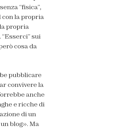
senza “fisica”,
 con la propria
la propria
 “Esserci” sui
 però cosa da
ebbe pubblicare
r convivere la
 Vorrebbe anche
ghe e ricche di
razione di un
e un blog». Ma