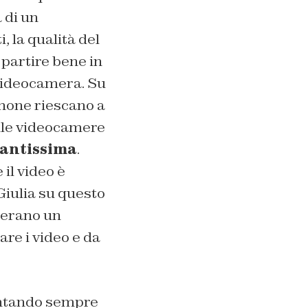
 di un
, la qualità del
 partire bene in
 videocamera. Su
hone riescano a
lle videocamere
tantissima
.
il video è
Giulia su questo
n erano un
are i video e da
ventando sempre