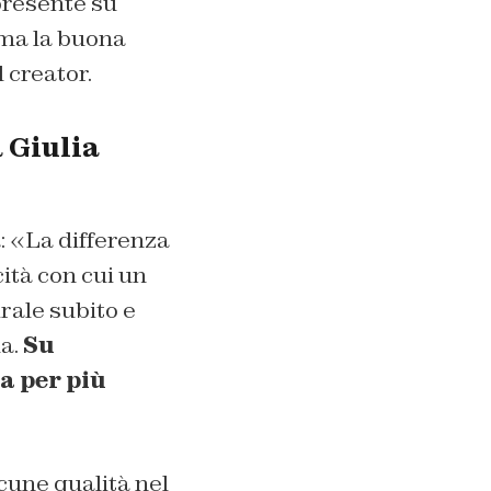
 presente su
 ma la buona
l creator.
a Giulia
: «La differenza
cità
con cui un
irale subito e
ma.
Su
a per più
cune qualità nel