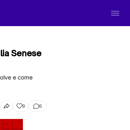
ulia Senese
evolve e come
0
0