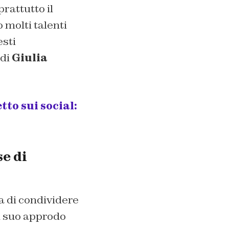
rattutto il
 molti talenti
esti
 di
Giulia
tto sui social:
se di
ia di condividere
al suo approdo