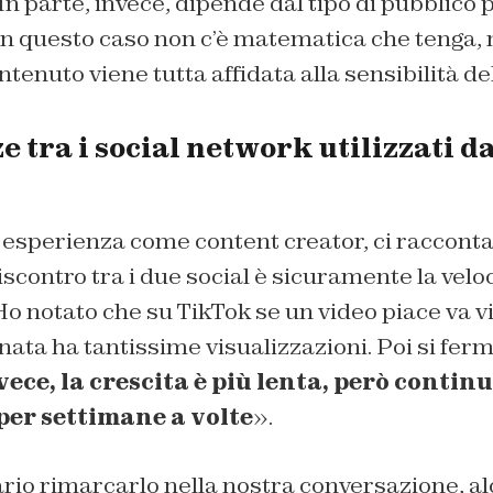
In parte, invece, dipende dal tipo di pubblico
 in questo caso non c’è matematica che tenga,
ntenuto viene tutta affidata alla sensibilità de
e tra i social network utilizzati d
a esperienza come content creator, ci racconta
iscontro tra i due social è sicuramente la velo
 Ho notato che su TikTok se un video piace va v
nata ha tantissime visualizzazioni. Poi si fer
ece, la crescita è più lenta, però continu
per settimane a volte
».
rio rimarcarlo nella nostra conversazione, al