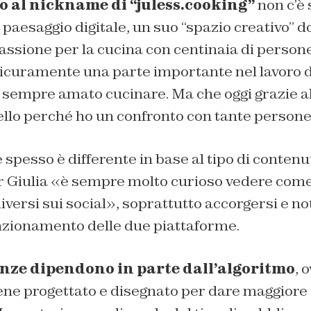
o al nickname di “juless.cooking”
non c’è 
 paesaggio digitale, un suo “
spazio creativo” d
assione per la cucina con centinaia di persone
 sicuramente una parte importante nel lavoro di
 sempre amato cucinare. Ma che oggi grazie al
ello perché ho un confronto con tante persone
 spesso è differente in base al tipo di contenu
 Giulia «
è sempre molto curioso vedere come 
iversi sui social», soprattutto accorgersi e no
unzionamento delle due piattaforme.
enze dipendono in parte dall’algoritmo
, 
 viene progettato e disegnato per dare maggiore