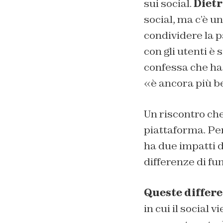
sui social.
Dietr
social, ma c’è un
condividere la p
con gli utenti è
confessa che ha
«è ancora più b
Un riscontro che
piattaforma. Per
ha due impatti d
differenze di f
Queste differ
in cui il social