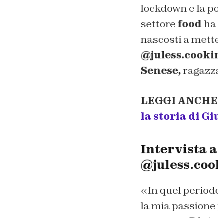
lockdown e la po
settore
food
ha 
nascosti a mette
@juless.cooki
Senese,
ragazza
LEGGI ANCHE
la storia di Gi
Intervista a
@juless.coo
«In quel periodo
la mia passione 