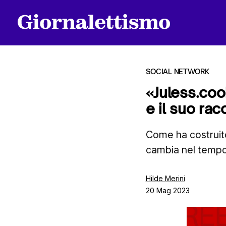
SOCIAL NETWORK
«Juless.coo
e il suo rac
Tutti gli articoli
Come ha costruito
cambia nel temp
Chi siamo
Hilde Merini
20 Mag 2023
Contatti