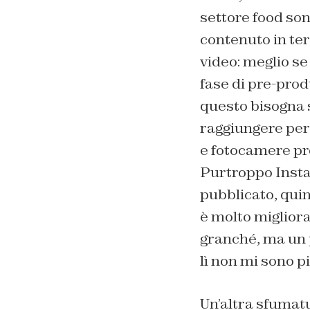
settore food son
contenuto in ter
video: meglio se
fase di pre-prod
questo bisogna 
raggiungere per
e fotocamere pro
Purtroppo Instag
pubblicato, qui
è molto migliora
granché, ma un p
lì non mi sono p
Un’altra sfumat