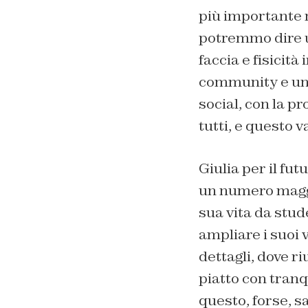
più importante n
potremmo dire um
faccia e fisicit
community e un 
social, con la p
tutti, e questo v
Giulia per il fu
un numero maggi
sua vita da stud
ampliare i suoi 
dettagli, dove r
piatto con tranq
questo, forse, sa