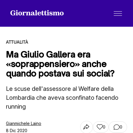
ATTUALITÀ
Ma Giulio Gallera era
«soprappensiero» anche
Tutti gli articoli
quando postava sui social?
Le scuse dell'assessore al Welfare della
Chi siamo
Lombardia che aveva sconfinato facendo
running
Contatti
Gianmichele Laino
0
0
8 Dic 2020