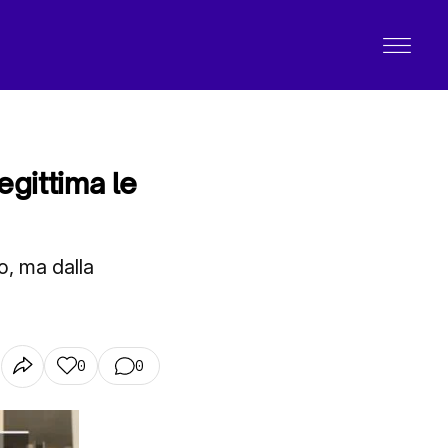
egittima le
o, ma dalla
0
0