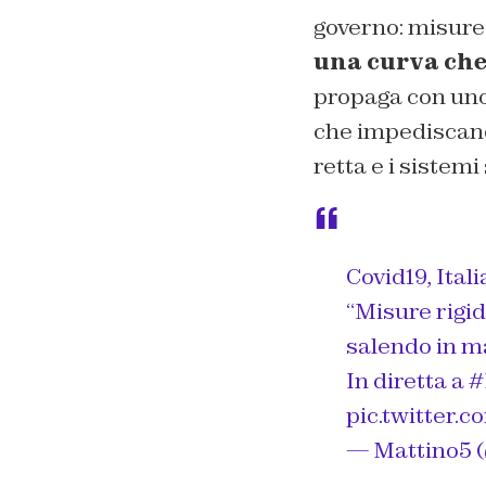
governo: misure 
una curva che
propaga con uno
che impediscano
retta e i sistem
Covid19, Ital
“Misure rigid
salendo in m
In diretta a
#
pic.twitter
— Mattino5 