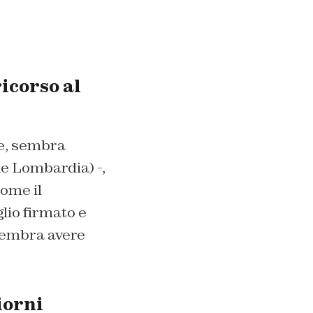
icorso al
ce, sembra
ne Lombardia) -,
come il
lio firmato e
sembra avere
iorni