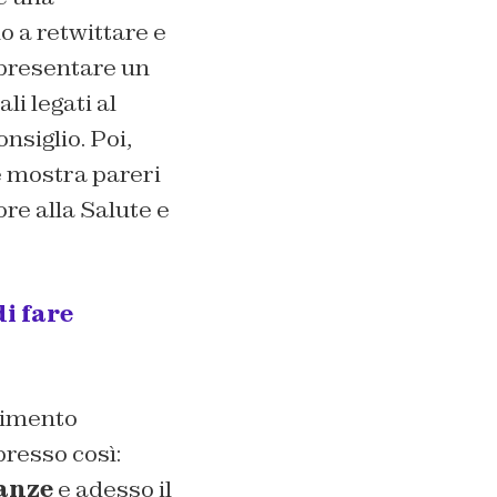
o a retwittare e
a presentare un
i legati al
nsiglio. Poi,
le mostra pareri
re alla Salute e
i fare
dimento
presso così:
anze
e adesso il