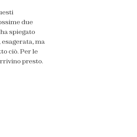
uesti
prossime due
 ha spiegato
e, esagerata, ma
o ciò. Per le
arrivino presto.