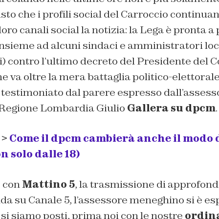
sto che i profili social del Carroccio continuan
loro canali social la notizia: la Lega è pronta 
nsieme ad alcuni sindaci e amministratori local
i) contro l’ultimo decreto del Presidente del Co
che va oltre la mera battaglia politico-elettora
 testimoniato dal parere espresso dall’assesso
a Regione Lombardia Giulio
Gallera su dpcm
.
 >
Come il dpcm cambierà anche il modo d
n solo dalle 18)
o con
Mattino 5
, la trasmissione di approfon
da su Canale 5, l’assessore meneghino si è es
 si siamo posti, prima noi con le nostre
ordin