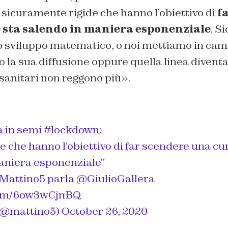
sicuramente rigide che hanno l’obiettivo di
f
 sta salendo in maniera esponenziale
. S
 sviluppo matematico, o noi mettiamo in cam
 la sua diffusione oppure quella linea divent
i sanitari non reggono più».
ia in semi
#lockdown
:
e che hanno l’obiettivo di far scendere una cu
aniera esponenziale”
Mattino5
parla
@GiulioGallera
.com/6ow3wCjnBQ
(@mattino5)
October 26, 2020