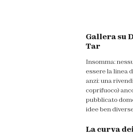
Gallera su D
Tar
Insomma: nessun
essere la linea 
anzi: una rivend
coprifuoco) anco
pubblicato dome
idee ben diverse
La curva dei