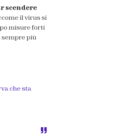
ar scendere
iccome il virus si
po misure forti
a sempre più
rva che sta