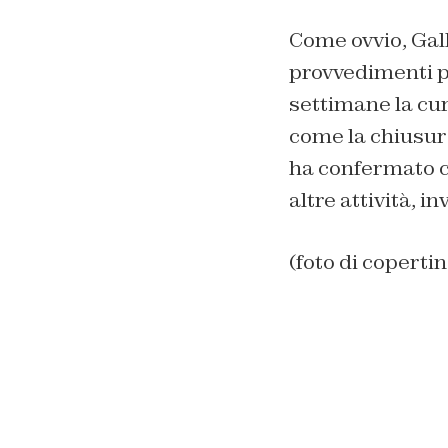
Come ovvio, Gall
provvedimenti pi
settimane la cur
come la chiusura
ha confermato co
altre attività, i
(foto di copertin