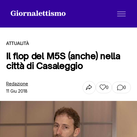
ATTUALITÀ
Il flop del M5S (anche) nella
città di Casaleggio
Tutti gli articoli
Redazione
0
0
11 Giu 2018
Chi siamo
Contatti