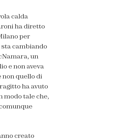
vola calda
oni ha diretto
Milano per
ci sta cambiando
 McNamara, un
lio e non aveva
 non quello di
tragitto ha avuto
n modo tale che,
ro comunque
hanno creato