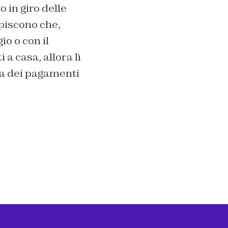
in giro delle
apiscono che,
io o con il
a casa, allora lì
za dei pagamenti