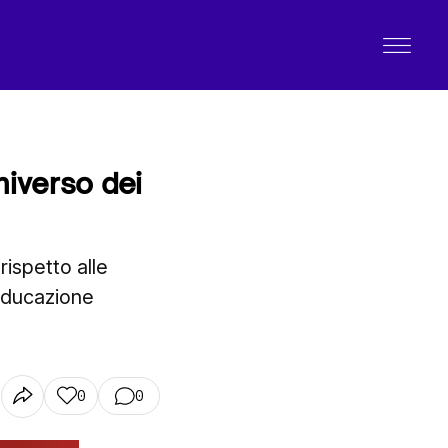
niverso dei
rispetto alle
 educazione
0
0