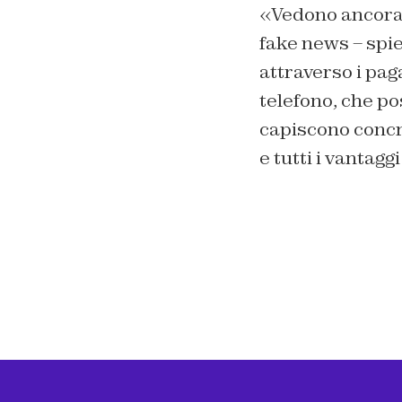
«Vedono ancora 
fake news – spie
attraverso i pag
telefono, che pos
capiscono concre
e tutti i vantagg