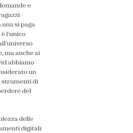
o domande e
 ragazzi
n una si paga
 è l’unico
all’universo
e, ma anche ai
ovid abbiamo
nsiderato un
o strumenti di
perdere del
lezza delle
amenti digitali: