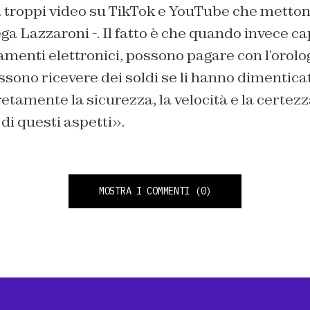
troppi video su TikTok e YouTube che mettono 
ga Lazzaroni -. Il fatto è che quando invece c
amenti elettronici, possono pagare con l’orolog
sono ricevere dei soldi se li hanno dimenticati 
tamente la sicurezza, la velocità e la certez
i di questi aspetti».
MOSTRA I COMMENTI
(0)