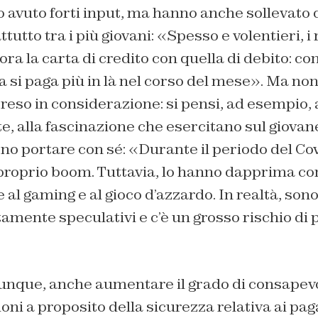
 avuto forti input, ma hanno anche sollevat
tutto tra i più giovani: «Spesso e volentieri, i
a la carta di credito con quella di debito: co
ra si paga più in là nel corso del mese». Ma non
reso in considerazione: si pensi, ad esempio, 
te, alla fascinazione che esercitano sul giovan
ono portare con sé: «Durante il periodo del C
 proprio boom. Tuttavia, lo hanno dapprima co
al gaming e al gioco d’azzardo. In realtà, son
amente speculativi e c’è un grosso rischio di 
unque, anche aumentare il grado di consapevo
oni a proposito della sicurezza relativa ai pag