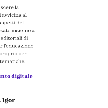
escere la
 avvicina al
aspetti del
zzato insieme a
editoriali di
er l’educazione
I proprio per
 tematiche.
nto digitale
a Igor