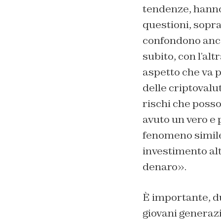
tendenze, hanno
questioni, soprat
confondono ancor
subito, con l’alt
aspetto che va p
delle criptovalu
rischi che poss
avuto un vero e
fenomeno simile 
investimento alt
denaro».
È importante, d
giovani generazi