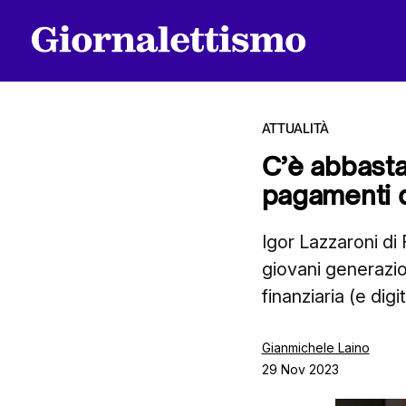
ATTUALITÀ
C’è abbasta
pagamenti d
Tutti gli articoli
Igor Lazzaroni di 
giovani generazio
Chi siamo
finanziaria (e digi
Contatti
Gianmichele Laino
29 Nov 2023