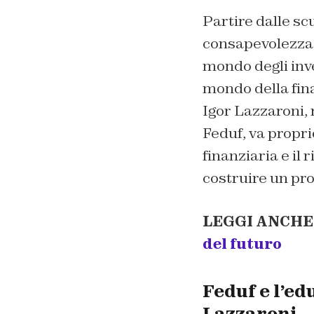
Partire dalle sc
consapevolezza d
mondo degli inve
mondo della fina
Igor Lazzaroni, 
Feduf, va propri
finanziaria e il 
costruire un pro
LEGGI ANCHE
del futuro
Feduf e l’ed
Lazzaroni