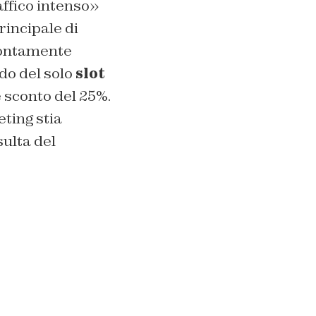
affico intenso»
principale di
ontamente
ndo del solo
slot
e sconto del 25%.
eting stia
sulta del