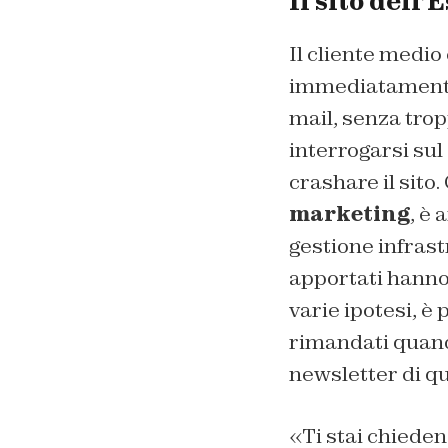
Il sito dell
Il cliente medio
immediatamente
mail, senza tro
interrogarsi sul
crashare
il sito
marketing
, è 
gestione infrast
apportati hanno d
varie ipotesi, è 
rimandati quando
newsletter di qu
«
Ti stai chiede