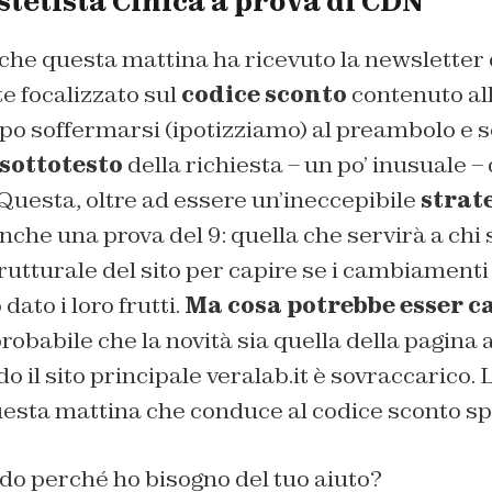
’Estetista Cinica a prova di CDN
 che questa mattina ha ricevuto la newsletter 
 focalizzato sul
codice sconto
contenuto all
ppo soffermarsi (ipotizziamo) al preambolo e 
sottotesto
della richiesta – un po’ inusuale – 
. Questa, oltre ad essere un’ineccepibile
strate
anche una prova del 9: quella che servirà a chi 
rutturale del sito per capire se i cambiamenti 
ato i loro frutti.
Ma cosa potrebbe esser c
probabile che la novità sia quella della pagina a
 il sito principale veralab.it è sovraccarico. 
esta mattina che conduce al codice sconto spi
ndo perché ho bisogno del tuo aiuto?