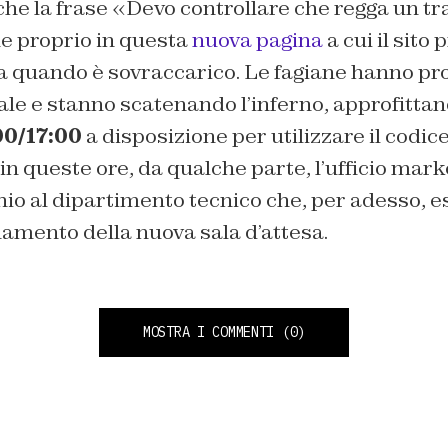
he la frase «Devo controllare che regga un tr
ne proprio in questa
nuova pagina
a cui il sito 
da quando è sovraccarico. Le
fagiane
hanno pr
ale e stanno scatenando l’inferno
, approfitta
00/17:00
a disposizione per utilizzare il codic
in queste ore, da qualche parte, l’ufficio mark
hio al dipartimento tecnico che, per adesso, e
namento della nuova
sala d’attesa
.
MOSTRA I COMMENTI
(0)