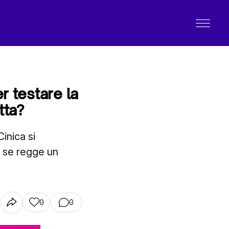
r testare la
tta?
Cinica si
e se regge un
0
0