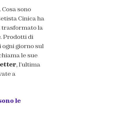
. Cosa sono
etista Cinica ha
a trasformato la
e
. Prodotti di
i ogni giorno sul
 chiama le sue
etter
, l’ultima
vate a
sono le