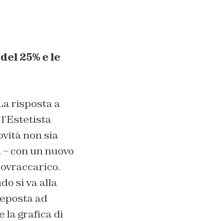
del 25% e le
La risposta a
’Estetista
ovità non sia
a – con un nuovo
sovraccarico.
o si va alla
preposta ad
 la grafica di