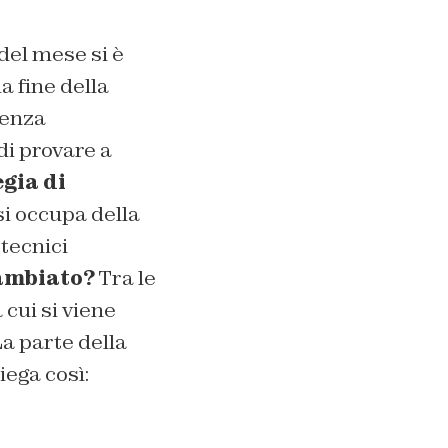
del mese si è
a fine della
senza
di provare a
gia di
si occupa della
tecnici
ambiato?
Tra le
 cui si viene
La parte della
ega così: