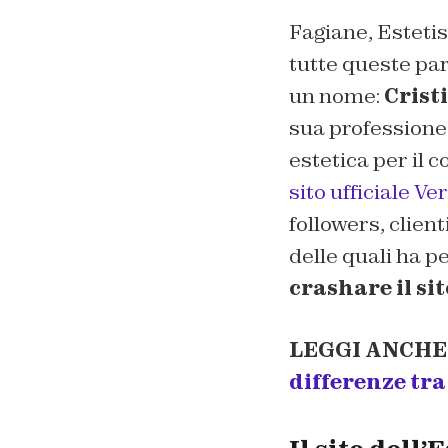
Fagiane
, Esteti
tutte queste par
un nome:
Crist
sua professione 
estetica per il c
sito ufficiale Ve
followers, client
delle quali ha p
crashare il si
LEGGI ANCHE
differenze tra