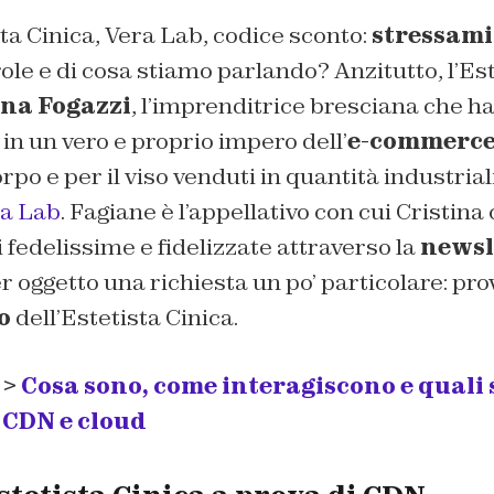
sta Cinica, Vera Lab, codice sconto:
stressami
ole e di cosa stiamo parlando? Anzitutto, l’Est
ina Fogazzi
, l’imprenditrice bresciana che h
in un vero e proprio impero dell’
e-commerc
orpo e per il viso venduti in quantità industrial
ra Lab
.
Fagiane
è l’appellativo con cui Cristina
i fedelissime e fidelizzate attraverso la
newsl
er oggetto una richiesta un po’ particolare: pro
to
dell’Estetista Cinica.
 >
Cosa sono, come interagiscono e quali 
 CDN e cloud