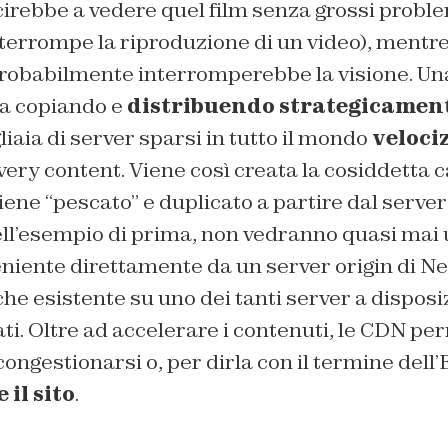
irebbe a vedere quel film senza grossi proble
interrompe la riproduzione di un video), mentre
probabilmente interromperebbe la visione. Un
a copiando e
distribuendo strategicamen
liaia di server sparsi in tutto il mondo
veloci
very content
. Viene così creata la cosiddetta 
iene “pescato”
e duplicato
a partire dal
server 
ell’esempio di prima, non vedranno quasi mai
niente direttamente da un
server origin
di Ne
he esistente su uno dei tanti server a dispos
idati. Oltre ad accelerare i contenuti, le CDN p
congestionarsi o, per dirla con il termine dell’
 il sito
.