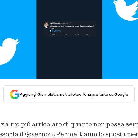
Aggiungi Giornalettismo tra le tue fonti preferite su Google
nz’altro più articolato di quanto non possa se
 esorta il governo: «Permettiamo lo spostame