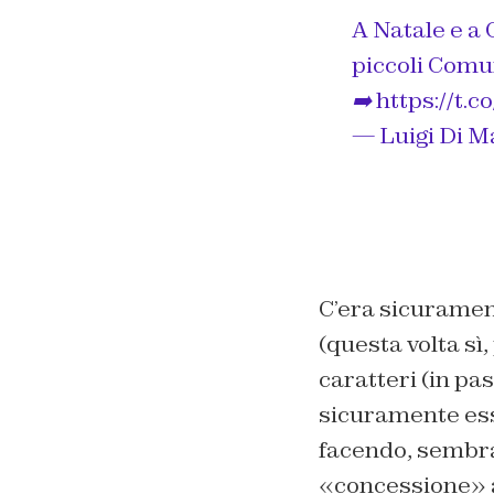
A Natale e a 
piccoli Comu
➡️
https://t.
— Luigi Di M
C’era sicuramen
(questa volta sì
caratteri (in pa
sicuramente ess
facendo, sembra
«concessione» ai