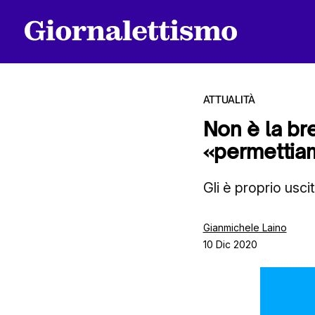
ATTUALITÀ
Non è la bre
«permettiam
Tutti gli articoli
Gli è proprio usci
Chi siamo
Gianmichele Laino
10 Dic 2020
Contatti