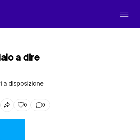
aio a dire
ri a disposizione
0
0