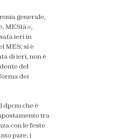
ironia generale,
ie, MEStà»,
ata ieri in
el MES, si è
 di ieri, non è
idente del
iforma dei
.
ul dpcm che è
i spostamento tra
nza con le feste
nto pare, i