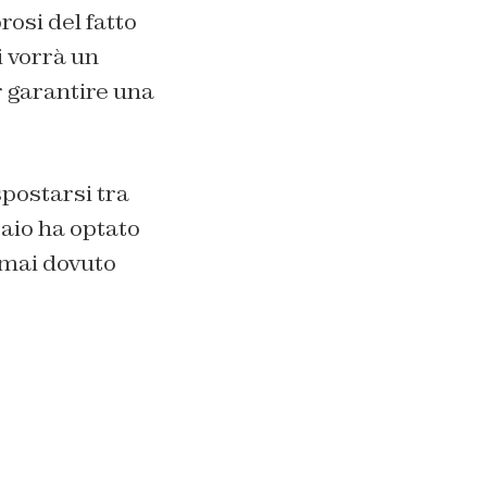
rosi del fatto
i vorrà un
r garantire una
postarsi tra
Maio ha optato
 mai dovuto