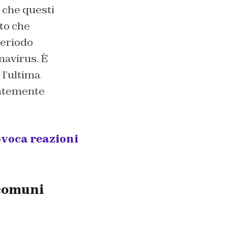
a che questi
to che
 periodo
navirus. È
l’ultima
entemente
ovoca reazioni
 comuni