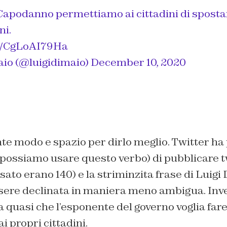
Capodanno permettiamo ai cittadini di spostars
ni.
co/CgLoAI79Ha
aio (@luigidimaio)
December 10, 2020
te modo e spazio per dirlo meglio. Twitter h
, possiamo usare questo verbo) di pubblicare 
ssato erano 140) e la striminzita frase di Luigi
ere declinata in maniera meno ambigua. Inve
 quasi che l’esponente del governo voglia far
 propri cittadini.