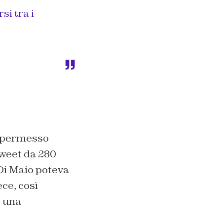
i tra i
a permesso
tweet da 280
 Di Maio poteva
ce, così
e una