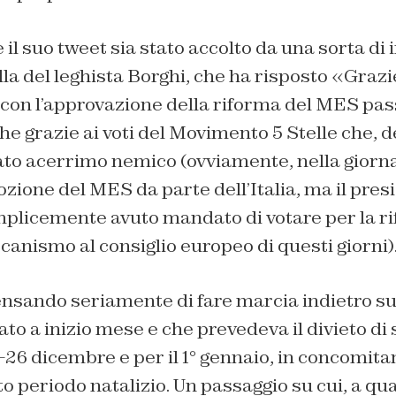
 il suo tweet sia stato accolto da una sorta di 
lla del leghista Borghi, che ha risposto «Graz
con l’approvazione della riforma del MES pass
 grazie ai voti del Movimento 5 Stelle che, d
o acerrimo nemico (ovviamente, nella giornata
dozione del MES da parte dell’Italia, ma il pres
mplicemente avuto mandato di votare per la r
canismo al consiglio europeo di questi giorni)
pensando seriamente di fare marcia indietro s
ato a inizio mese e che prevedeva il divieto d
-26 dicembre e per il 1° gennaio, in concomita
to periodo natalizio. Un passaggio su cui, a qua