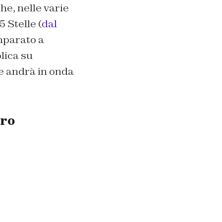
che, nelle varie
 Stelle (
dal
mparato a
lica su
e andrà in onda
ero