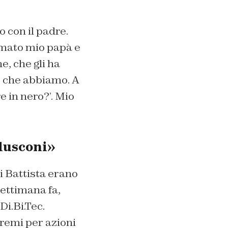
o con il padre.
amato mio papà e
ne
, che gli ha
e che abbiamo. A
e in nero?’. Mio
rlusconi»
Di Battista erano
ettimana fa,
Di.Bi.Tec.
tremi per azioni