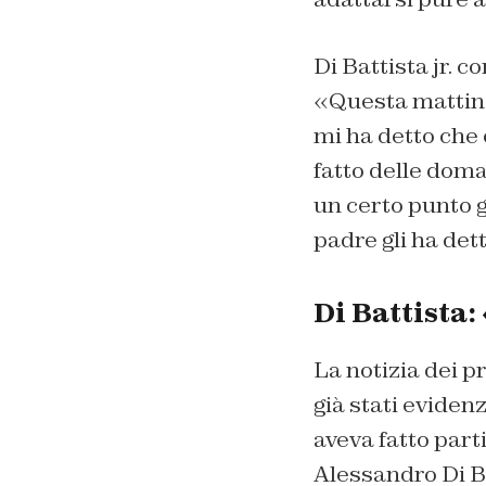
Di Battista jr. c
«Questa mattina
mi ha detto che
fatto delle dom
un certo punto gl
padre gli ha detto
Di Battista
La notizia dei p
già stati eviden
aveva fatto part
Alessandro Di Ba