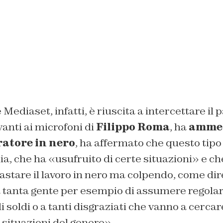
ediaset, infatti, è riuscita a intercettare il p
vanti ai microfoni di
Filippo Roma
, ha
ammes
ratore in nero
, ha affermato che questo tipo
lia, che ha «usufruito di certe situazioni» e c
astare il lavoro in nero ma colpendo, come dire
 tanta gente per esempio di assumere regol
 soldi o a tanti disgraziati che vanno a cercar
 situazioni del genere».