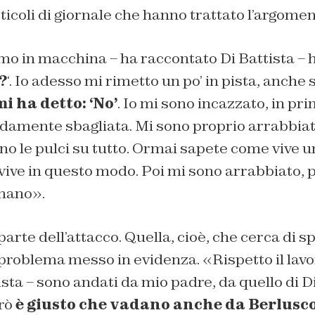
articoli di giornale che hanno trattato l’argomen
 in macchina – ha raccontato Di Battista – ho
?
‘. Io adesso mi rimetto un po’ in pista, anche
mi ha detto: ‘No’
. Io mi sono incazzato, in pr
damente sbagliata. Mi sono proprio arrabbiat
no le pulci su tutto. Ormai sapete come vive 
 vive in questo modo. Poi mi sono arrabbiato,
mano».
 parte dell’attacco. Quella, cioè, che cerca di 
 problema messo in evidenza. «Rispetto il lav
ista – sono andati da mio padre, da quello di D
erò
è giusto che vadano anche da Berlusc