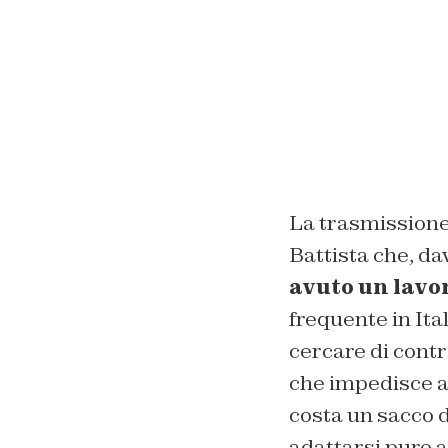
La trasmissione M
Battista che, da
avuto un lavo
frequente in Ita
cercare di contr
che impedisce a
costa un sacco di
adattarsi pure a