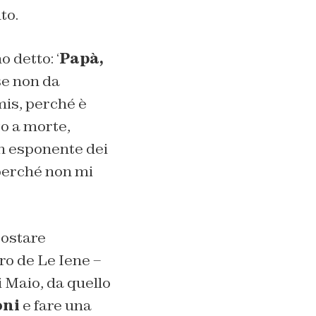
to.
 detto: ‘
Papà,
 se non da
imis, perché è
o a morte,
un esponente dei
 perché non mi
spostare
oro de
Le Iene
–
i Maio, da quello
oni
e fare una