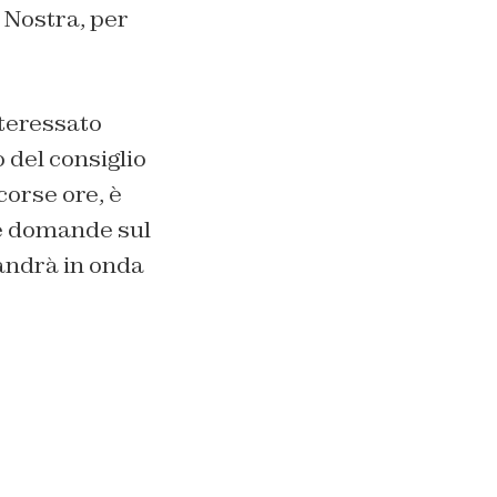
 Nostra, per
nteressato
 del consiglio
corse ore, è
le domande sul
 andrà in onda