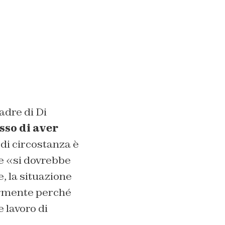
adre di Di
so di aver
 di circostanza è
he «si dovrebbe
, la situazione
armente perché
e lavoro di