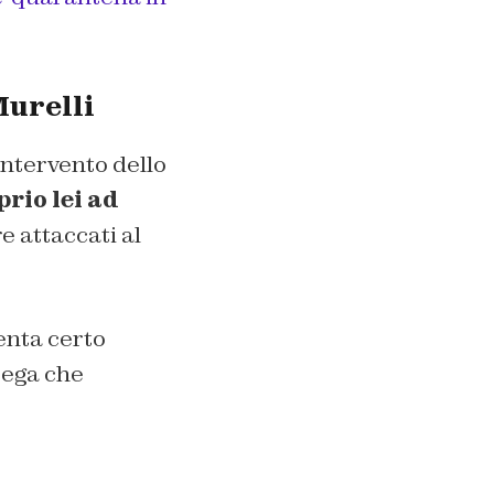
Murelli
 intervento dello
prio lei ad
e attaccati al
senta certo
 Lega che