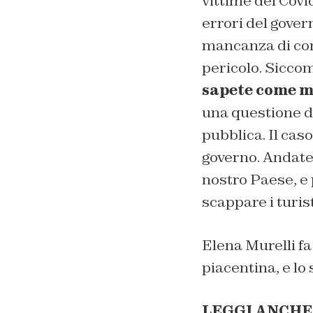
vittime del Covid
errori del gover
mancanza di cont
pericolo. Sicco
sapete come ma
una questione d
pubblica. Il cas
governo. Andate 
nostro Paese, e p
scappare i turist
Elena Murelli fa
piacentina, e lo
LEGGI ANCHE