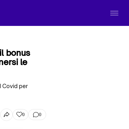
il bonus
nersi le
l Covid per
0
0