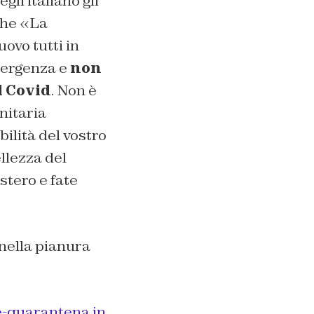
gli italiano gli
che «La
ovo tutti in
mergenza e
non
l Covid
. Non è
nitaria
ilità del vostro
llezza del
estero e fate
nella pianura
ve-quarantena in