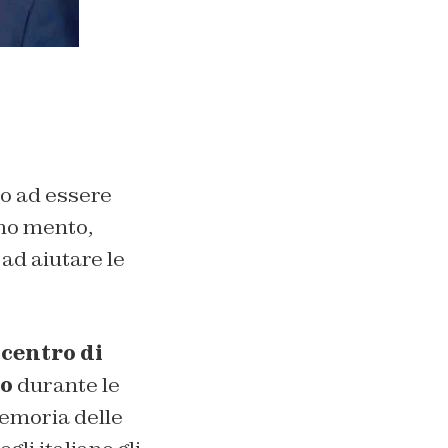
to ad essere
imo mento,
ad aiutare le
 centro di
no
durante le
memoria delle