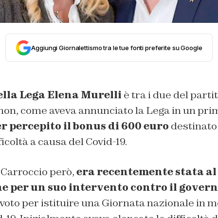
Aggiungi Giornalettismo tra le tue fonti preferite su Google
lla Lega Elena Murelli
è tra i due del parti
 non, come aveva annunciato la Lega in un pr
r percepito il bonus di 600 euro
destinato 
fficoltà a causa del Covid-19.
 Carroccio però,
era recentemente stata al
e per un suo intervento contro il gover
 voto per istituire una Giornata nazionale in 