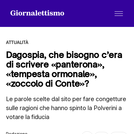
ATTUALITÀ
Dagospia, che bisogno c’era
di scrivere «panterona»,
Tutti gli articoli
«tempesta ormonale»,
«zoccolo di Conte»?
Chi siamo
Le parole scelte dal sito per fare congetture
sulle ragioni che hanno spinto la Polverini a
Contatti
votare la fiducia
Redazione