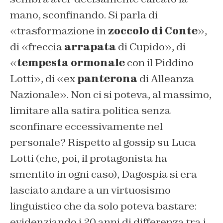
mano, sconfinando. Si parla di
«trasformazione in
zoccolo di Conte
»,
di «freccia
arrapata
di Cupido», di
«
tempesta ormonale
con il Piddino
Lotti», di «ex
panterona
di Alleanza
Nazionale». Non ci si poteva, al massimo,
limitare alla satira politica senza
sconfinare eccessivamente nel
personale? Rispetto al gossip su Luca
Lotti (che, poi, il protagonista ha
smentito in ogni caso), Dagospia si era
lasciato andare a un virtuosismo
linguistico che da solo poteva bastare:
evidenziando i 20 anni di differenza tra i