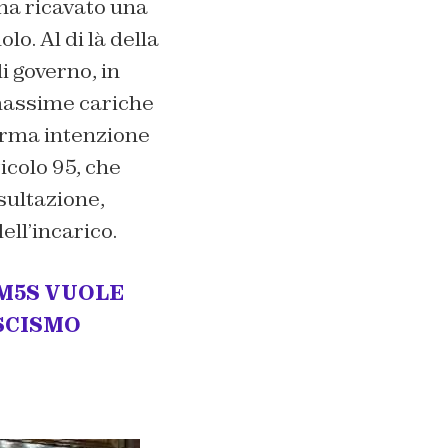
ha ricavato una
o. Al di là della
i governo, in
 massime cariche
 ferma intenzione
icolo 95, che
sultazione,
ll’incarico.
 M5S VUOLE
ASCISMO