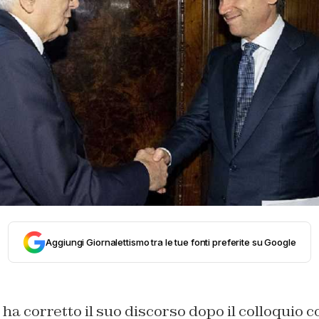
Aggiungi Giornalettismo tra le tue fonti preferite su Google
a corretto il suo discorso dopo il colloquio c