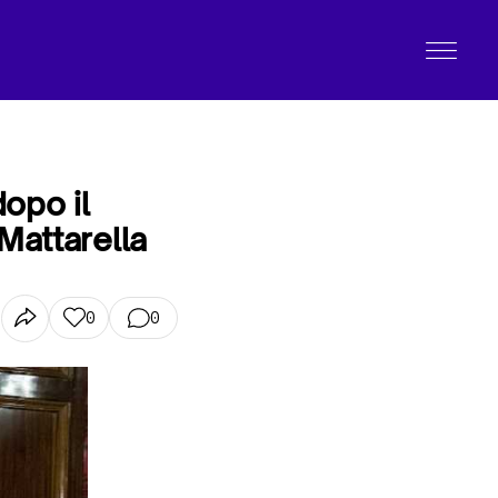
opo il
Mattarella
0
0