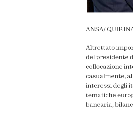
ANSA/ QUIRINA
Altrettato impor
del presidente d
collocazione int
casualmente, al d
interessi degli i
tematiche europ
bancaria, bilanci