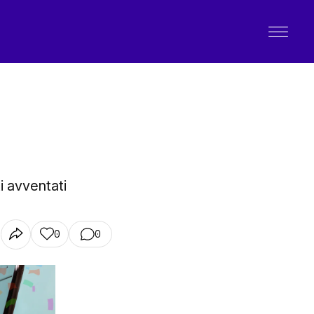
i avventati
0
0