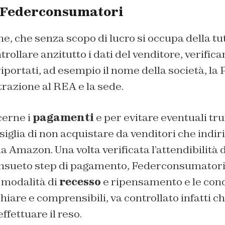
di Federconsumatori
ne, che senza scopo di lucro si occupa della tut
rollare anzitutto i dati del venditore, verific
portati, ad esempio il nome della società, la Pa
razione al REA e la sede.
cerne i
pagamenti
e per evitare eventuali tru
nsiglia di non acquistare da venditori che indir
 Amazon. Una volta verificata l’attendibilità de
nsueto step di pagamento, Federconsumatori 
e modalità di
recesso
e ripensamento e le cond
hiare e comprensibili, va controllato infatti c
ffettuare il reso.