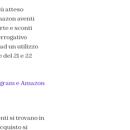
iù atteso
Amazon aventi
rte e sconti
errogativo
 ad un utilizzo
 del 21 e 22
elegram e Amazon
ti si trovano in
acquisto si