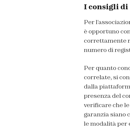
I consigli 
Per l’associazio
è opportuno cont
correttamente ri
numero di regist
Per quanto con
correlate, si co
dalla piattaforma
presenza del co
verificare che l
garanzia siano c
le modalità per e