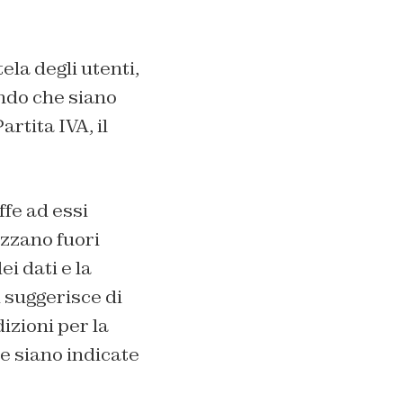
ela degli utenti,
ando che siano
rtita IVA, il
ffe ad essi
izzano fuori
i dati e la
suggerisce di
izioni per la
he siano indicate