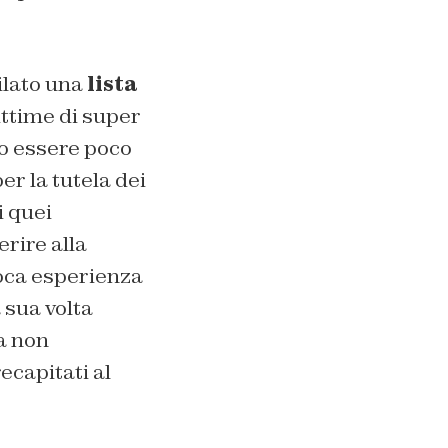
ilato una
lista
ittime di super
no essere poco
er la tutela dei
i quei
erire alla
 poca esperienza
 sua volta
a non
recapitati al