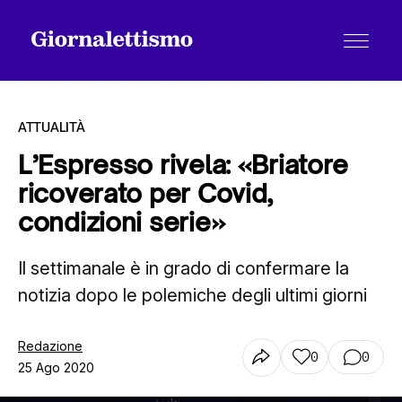
ATTUALITÀ
L’Espresso rivela: «Briatore
ricoverato per Covid,
Tutti gli articoli
condizioni serie»
Il settimanale è in grado di confermare la
Chi siamo
notizia dopo le polemiche degli ultimi giorni
Contatti
Redazione
0
0
25 Ago 2020