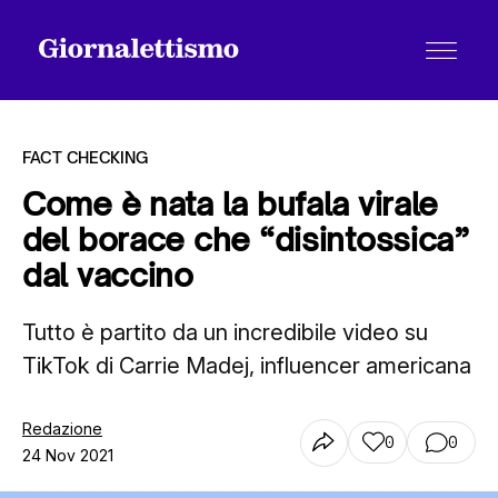
FACT CHECKING
Come è nata la bufala virale
del borace che “disintossica”
Tutti gli articoli
dal vaccino
Tutto è partito da un incredibile video su
Chi siamo
TikTok di Carrie Madej, influencer americana
Contatti
Redazione
0
0
24 Nov 2021