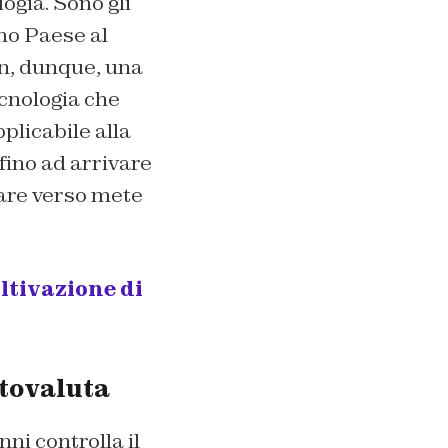
ogia. Sono gli
imo Paese al
on, dunque, una
ecnologia che
plicabile alla
 fino ad arrivare
iare verso mete
oltivazione di
ptovaluta
nni controlla il