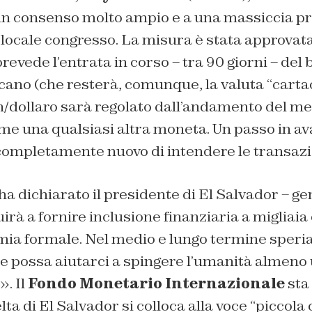
un consenso molto ampio e a una massiccia p
 locale congresso. La misura è stata approvata
evede l’entrata in corso – tra 90 giorni – del 
cano (che resterà, comunque, la valuta “cartac
n/dollaro sarà regolato dall’andamento del me
e una qualsiasi altra moneta. Un passo in av
ompletamente nuovo di intendere le transazio
a dichiarato il presidente di El Salvador – ge
irà a fornire inclusione finanziaria a migliaia 
omia formale. Nel medio e lungo termine sper
e possa aiutarci a spingere l’umanità almeno u
». Il
Fondo Monetario Internazionale
sta 
a di El Salvador si colloca alla voce “piccola c