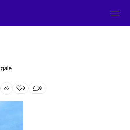
egale
0
0