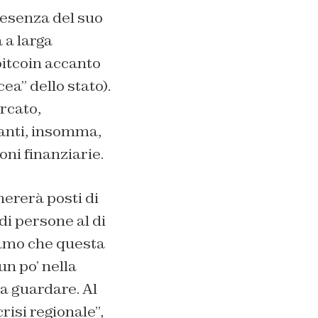
resenza del suo
 a larga
bitcoin accanto
ea” dello stato).
rcato,
anti, insomma,
ni finanziarie.
nererà posti di
di persone al di
iamo che questa
n po’ nella
a guardare. Al
risi regionale”,