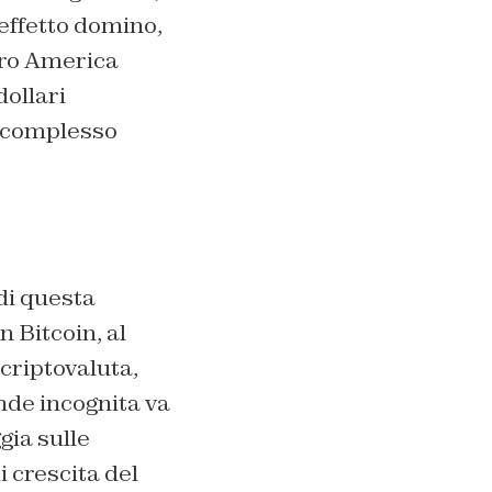
effetto domino,
tro America
dollari
ù complesso
 di questa
n Bitcoin, al
criptovaluta,
nde incognita va
gia sulle
 crescita del