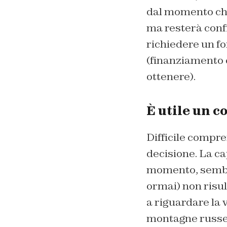
dal momento che
ma resterà confi
richiedere un fo
(finanziamento 
ottenere).
È utile un c
Difficile compren
decisione. La cap
momento, sembra 
ormai) non risul
a riguardare la 
montagne russe d