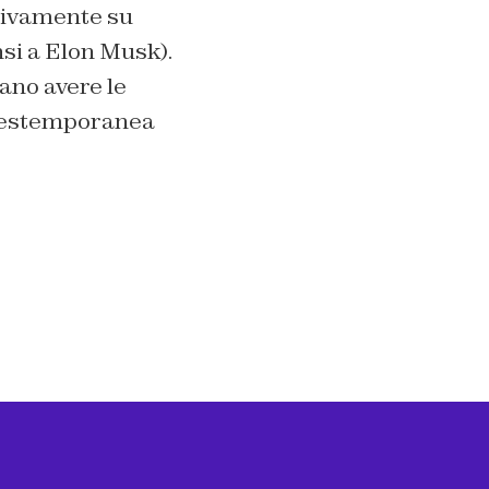
usivamente su
nsi a Elon Musk).
ano avere le
a estemporanea