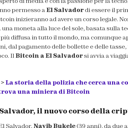
perto di media e con la passione per la tecnol
anno permesso a
El Salvador
di essere il pr
itcoin inizieranno ad avere un corso legale. N
 una moneta alla luce del sole, basata sulla t
più diffusa in tutto il mondo, ma comunque ap
iorni, dal pagamento delle bollette e delle tasse,
oco. Il
Bitcoin a El Salvador
si avvia a viagg
 >
La storia della polizia che cerca una c
trova una miniera di Bitcoin
 Salvador, il nuovo corso della cri
 El Salvador,
Nayib Bukele
(39 anni), da due a