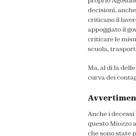
proprio Agostino
decisioni, anch
criticano il lavo
appoggiato il go
criticare le mis
scuola, trasporti
Ma, al di là dell
curva dei contag
Avvertiment
Anche i decessi
questo Miozzo a
che sono state p