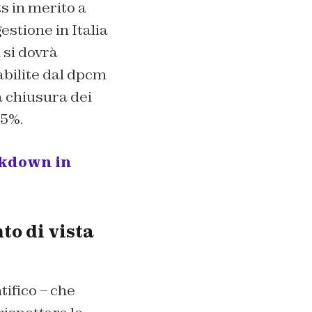
s in merito a
stione in Italia
 si dovrà
abilite dal dpcm
la chiusura dei
75%.
ckdown in
to di vista
tifico – che