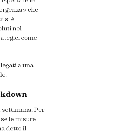
rispettare le
mergenza» che
i si è
luti nel
trategici come
 legati a una
le.
ockdown
a settimana. Per
se le misure
 detto il