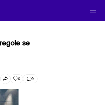
 regole se
0
0