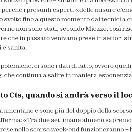
 Miozzo presiede – sottolinea la necessità di 
e perché i presunti esperti «delle misure d’e
ro svolto fino a questo momento dai tecnici a cu
verno non sono stati, secondo Miozzo, così riso
ure che in passato venivano prese in settori s
 e sanità.
e polemiche, ci sono i dati di fatto, ovvero quelli
i che continua a salire in maniera esponenzia
o Cts, quando si andrà verso il l
 aumentano e sono più del doppio della scors
fferma: «Tra due settimane almeno sapremo 
rese nello scorso week-end funzioneranno – ha