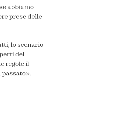
o se abbiamo
ere prese delle
tti, lo scenario
perti del
e regole il
l passato».