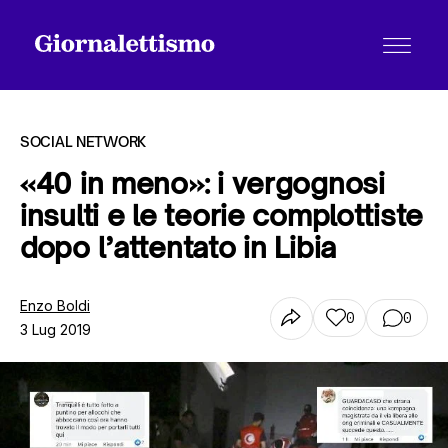
SOCIAL NETWORK
«40 in meno»: i vergognosi
insulti e le teorie complottiste
Tutti gli articoli
dopo l’attentato in Libia
Chi siamo
Enzo Boldi
0
0
3 Lug 2019
Contatti