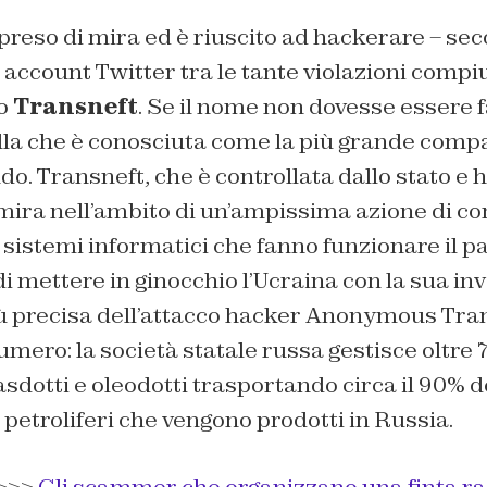
preso di mira ed è riuscito ad hackerare – se
 account Twitter tra le tante violazioni compiut
so
Transneft
. Se il nome non dovesse essere 
lla che è conosciuta come la più grande compa
do. Transneft, che è controllata dallo stato e
 mira nell’ambito di un’ampissima azione di co
 i sistemi informatici che fanno funzionare il 
di mettere in ginocchio l’Ucraina con la sua in
iù precisa dell’attacco hacker Anonymous Tra
mero: la società statale russa gestisce oltre 
sdotti e oleodotti trasportando circa il 90% del
 petroliferi che vengono prodotti in Russia.