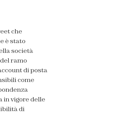
weet che
e è stato
ella società
l del ramo
 account di posta
nsibili come
ispondenza
 in vigore delle
bilità di