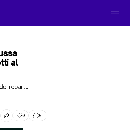
russa
ti al
 del reparto
0
0