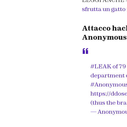
LEGGI ANCHE 
sfrutta un gatt
Attacco hac
Anonymous 
#LEAK
of 79
department o
#Anonymou
https://ddose
(thus the bra
— Anonymou