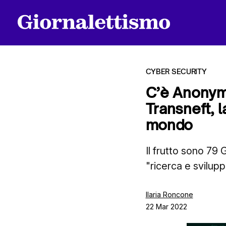
CYBER SECURITY
C’è Anonymo
Transneft, 
Tutti gli articoli
mondo
Il frutto sono 79 
Chi siamo
"ricerca e svilupp
Contatti
Ilaria Roncone
22 Mar 2022