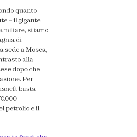
condo quanto
e – il gigante
familiare, stiamo
gnia di
 ha sede a Mosca,
ntrasto alla
paese dopo che
vasione. Per
nsneft basta
70.000
 petrolio e il