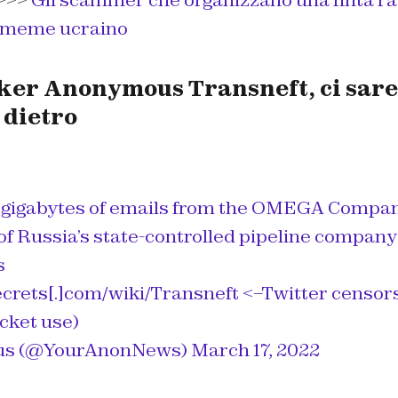
>>>
Gli scammer che organizzano una finta ra
o meme ucraino
ker Anonymous Transneft, ci sar
dietro
 gigabytes of emails from the OMEGA Compa
f Russia’s state-controlled pipeline compan
s
crets[.]com/wiki/Transneft <–Twitter censors 
cket use)
s (@YourAnonNews)
March 17, 2022