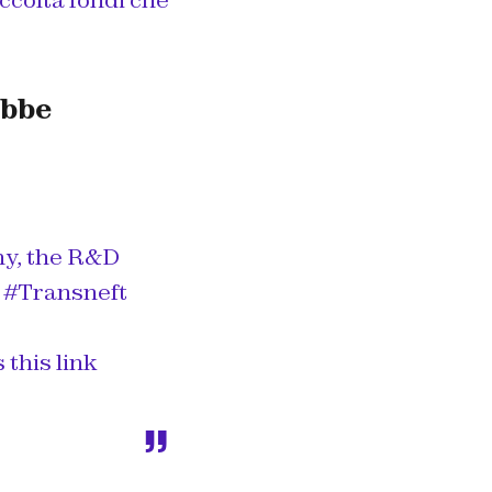
ccolta fondi che
ebbe
ny, the R&D
y
#Transneft
this link