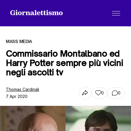
MASS MEDIA
Commissario Montalbano ed
Harry Potter sempre più vicini
Tutti gli articoli
negli ascolti tv
Chi siamo
Thomas Cardinali
0
0
7 Apr 2020
Contatti