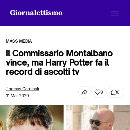
MASS MEDIA
Il Commissario Montalbano
vince, ma Harry Potter fa il
Tutti gli articoli
record di ascolti tv
Chi siamo
Thomas Cardinali
0
0
31 Mar 2020
Contatti