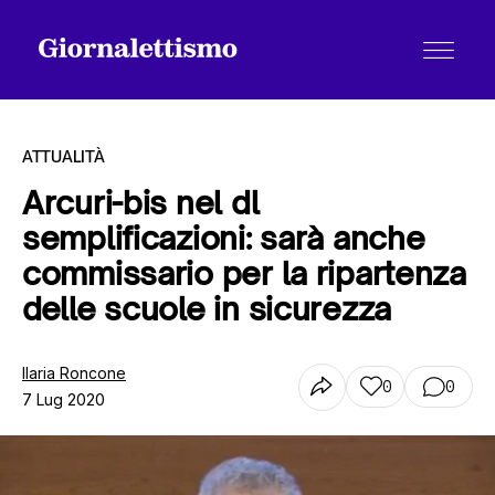
ATTUALITÀ
Arcuri-bis nel dl
semplificazioni: sarà anche
Tutti gli articoli
commissario per la ripartenza
delle scuole in sicurezza
Chi siamo
Ilaria Roncone
0
0
7 Lug 2020
Contatti