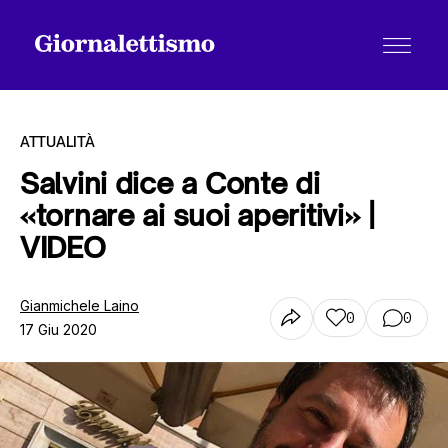
ATTUALITÀ
Salvini dice a Conte di
«tornare ai suoi aperitivi» |
Tutti gli articoli
VIDEO
Chi siamo
Gianmichele Laino
0
0
17 Giu 2020
Contatti