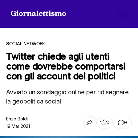
SOCIAL NETWORK
Twitter chiede agli utenti
come dovrebbe comportarsi
Tutti gli articoli
con gli account dei politici
Avviato un sondaggio online per ridisegnare
Chi siamo
la geopolitica social
Contatti
Enzo Boldi
0
0
19 Mar 2021