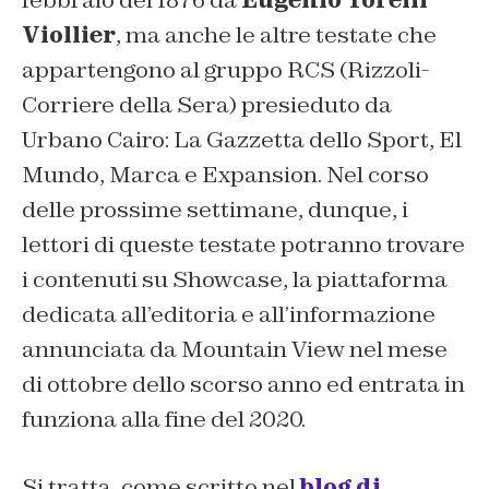
febbraio del 1876 da
Eugenio Torelli
Viollier
, ma anche le altre testate che
appartengono al gruppo RCS (Rizzoli-
Corriere della Sera) presieduto da
Urbano Cairo:
La Gazzetta dello Sport
,
El
Mundo
,
Marca
e
Expansion.
Nel corso
delle prossime settimane, dunque, i
lettori di queste testate potranno trovare
i contenuti su Showcase, la piattaforma
dedicata all’editoria e all’informazione
annunciata da Mountain View nel mese
di ottobre dello scorso anno ed entrata in
funziona alla fine del 2020.
Si tratta, come scritto nel
blog di