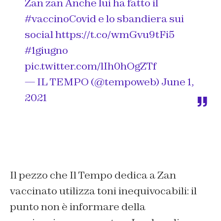
Zan zan Anche lui ha fatto il
#vaccinoCovid
e lo sbandiera sui
social
https://t.co/wmGvu9tFi5
#1giugno
pic.twitter.com/lIh0hOgZTf
— IL TEMPO (@tempoweb)
June 1,
2021
Il pezzo che Il Tempo dedica a Zan
vaccinato utilizza toni inequivocabili: il
punto non è informare della