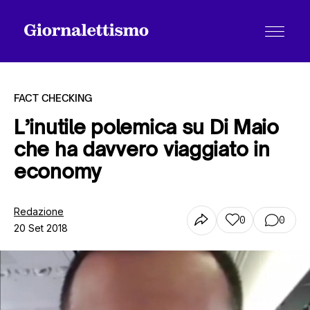
FACT CHECKING
L’inutile polemica su Di Maio
che ha davvero viaggiato in
Tutti gli articoli
economy
Chi siamo
Redazione
0
0
20 Set 2018
Contatti