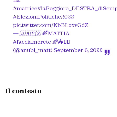
La
#matrice
#laPeggiore_DESTRA_diSem
#ElezioniPolitiche2022
pic.twitter.com/KbBLoxvGdZ
— 🇺🇦🇵🇸 🌈 MATTIA
#facciamorete 🌈🛵 🚴‍♂️
(@anubi_matt)
September 6, 2022
Il contesto