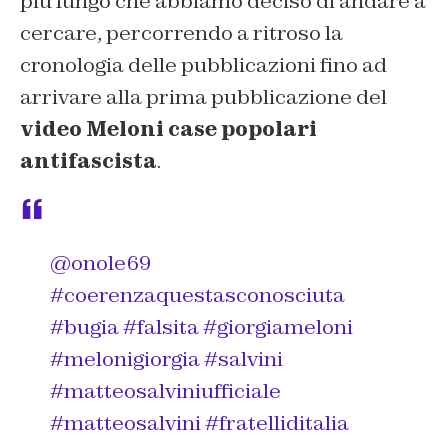
più lungo che abbiamo deciso di andare a
cercare, percorrendo a ritroso la
cronologia delle pubblicazioni fino ad
arrivare alla prima pubblicazione del
video Meloni case popolari
antifascista
.
@onole69
#coerenzaquestasconosciuta
#bugia
#falsita
#giorgiameloni
#melonigiorgia
#salvini
#matteosalviniufficiale
#matteosalvini
#fratelliditalia