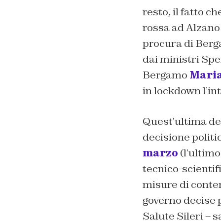
resto, il fatto 
rossa ad Alzano 
procura di Berg
dai ministri Spe
Bergamo
Maria
in lockdown l’in
Quest’ultima deci
decisione politi
marzo
(l’ultim
tecnico-scientif
misure di conten
governo decise p
Salute Sileri – 