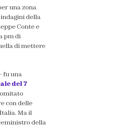
 per una zona
indagini della
seppe Conte e
a pm di
uella di mettere
– fu una
ale del 7
comitato
re con delle
alia. Ma il
ceministro della