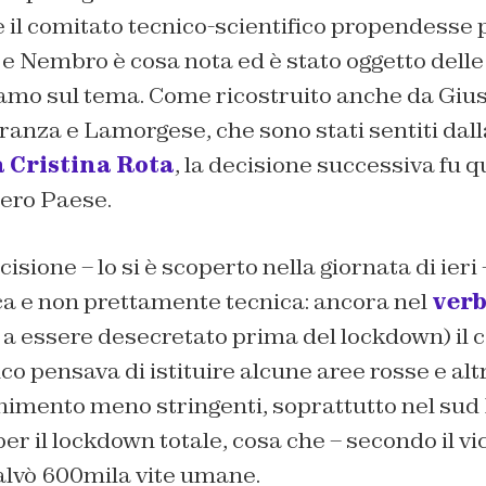
che il comitato tecnico-scientifico propendesse
e Nembro è cosa nota ed è stato oggetto delle 
amo sul tema. Come ricostruito anche da Giu
ranza e Lamorgese, che sono stati sentiti dall
 Cristina Rota
, la decisione successiva fu q
tero Paese.
sione – lo si è scoperto nella giornata di ieri 
ca e non prettamente tecnica: ancora nel
verb
o a essere desecretato prima del lockdown) il 
ico pensava di istituire alcune aree rosse e alt
imento meno stringenti, soprattutto nel sud It
er il lockdown totale, cosa che – secondo il vi
salvò 600mila vite umane.