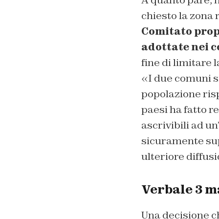
A quanto pare, n
chiesto la zona 
Comitato propo
adottate nei 
fine di limitare 
«I due comuni s
popolazione risp
paesi ha fatto r
ascrivibili ad u
sicuramente super
ulteriore diffus
Verbale 3 ma
Una decisione ch