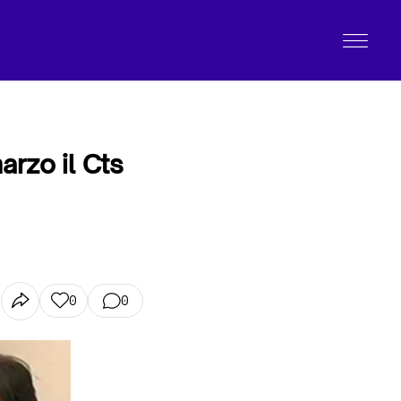
arzo il Cts
0
0