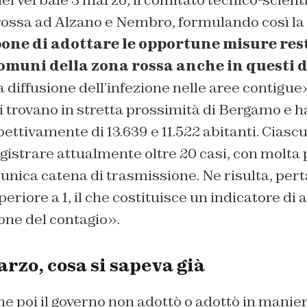
el verbale 3 marzo, il comitato tecnico-scient
rossa ad Alzano e Nembro, formulando così la 
ne di adottare le opportune misure rest
comuni della zona rossa anche in questi
la diffusione dell’infezione nelle aree contigue
i trovano in stretta prossimità di Bergamo e 
ettivamente di 13.639 e 11.522 abitanti. Ciasc
egistrare attualmente oltre 20 casi, con molta 
n’unica catena di trasmissione. Ne risulta, pert
iore a 1, il che costituisce un indicatore di al
ione del contagio».
rzo, cosa si sapeva già
e poi il governo non adottò o adottò in manier