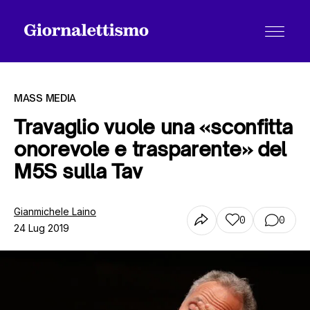
MASS MEDIA
Travaglio vuole una «sconfitta
onorevole e trasparente» del
Tutti gli articoli
M5S sulla Tav
Chi siamo
Gianmichele Laino
0
0
24 Lug 2019
Contatti