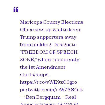
Maricopa County Elections
Office sets up wall to keep
Trump supporters away
from building. Designate
“FREEDOM OF SPEECH
ZONE,” where apparently
the 1st Amendment
starts/stops.
https://t.co/vWE9zO0gro
pic.twitter.com/ieW7AS4cft
— Ben Bergquam – Real
America’s Voice (RAV-TV)