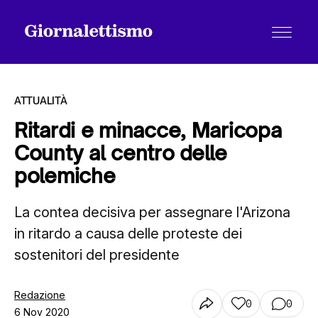
ATTUALITÀ
Ritardi e minacce, Maricopa
County al centro delle
Tutti gli articoli
polemiche
La contea decisiva per assegnare l'Arizona
Chi siamo
in ritardo a causa delle proteste dei
sostenitori del presidente
Contatti
Redazione
0
0
6 Nov 2020