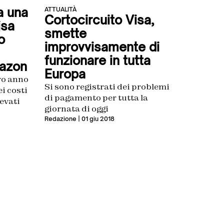
a una
ATTUALITÀ
Cortocircuito Visa,
isa
smette
o
improvvisamente di
funzionare in tutta
mazon
Europa
ovo anno
Si sono registrati dei problemi
ei costi
di pagamento per tutta la
evati
giornata di oggi
Redazione
| 01 giu 2018