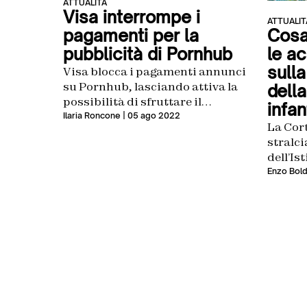
ATTUALITÀ
Visa interrompe i
ATTUALIT
pagamenti per la
Cosa
pubblicità di Pornhub
le a
sull
Visa blocca i pagamenti annunci
su Pornhub, lasciando attiva la
della
possibilità di sfruttare il
infan
circuito solo per pagamenti a
Ilaria Roncone
| 05 ago 2022
La Cort
realtà che forniscono
stralci
«intrattenimento legale per
dell’Is
adulti»
causa 
Enzo Bold