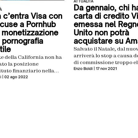
ATTUALITÀ
Da gennaio, chi h
À
carta di credito V
 c’entra Visa con
emessa nel Regn
ccuse a Pornhub
Unito non potrà
a monetizzazione
acquistare su A
 pornografia
tile
Salvato il Natale, dal nu
arriverà lo stop a causa d
e della California non ha
di commissione troppo el
ato la posizione
Enzo Boldi
| 17 nov 2021
tituto finanziario nella
contro MindGeek
i
| 02 ago 2022