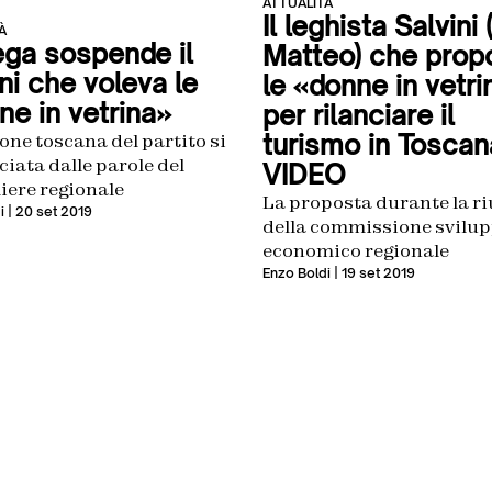
ATTUALITÀ
Il leghista Salvini
À
ega sospende il
Matteo) che prop
ni che voleva le
le «donne in vetri
ne in vetrina»
per rilanciare il
turismo in Toscan
one toscana del partito si
ciata dalle parole del
VIDEO
iere regionale
La proposta durante la r
i
| 20 set 2019
della commissione svilu
economico regionale
Enzo Boldi
| 19 set 2019