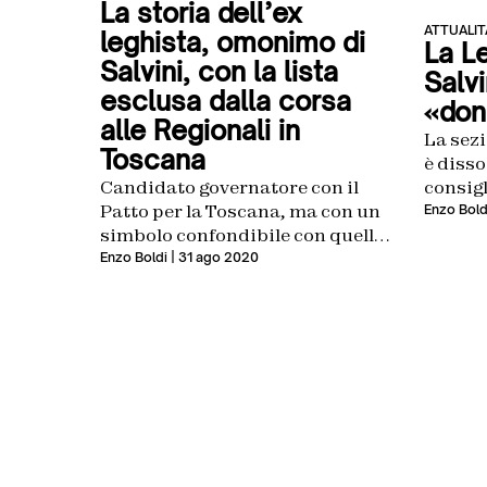
La storia dell’ex
ATTUALIT
leghista, omonimo di
La L
Salvini, con la lista
Salvi
esclusa dalla corsa
«don
alle Regionali in
La sezi
Toscana
è disso
consigl
Candidato governatore con il
Patto per la Toscana, ma con un
Enzo Bold
simbolo confondibile con quello
del Carroccio
Enzo Boldi
| 31 ago 2020