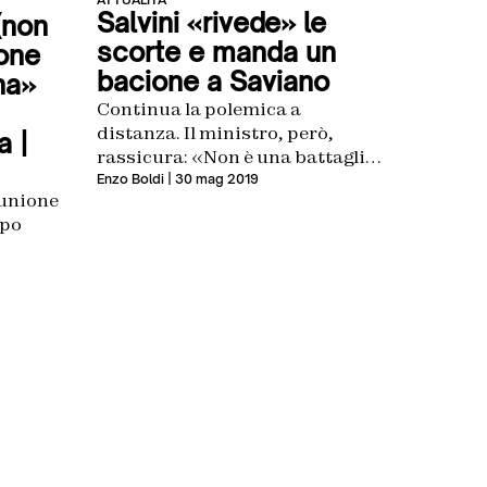
Salvini «rivede» le
 (non
scorte e manda un
one
bacione a Saviano
na»
Continua la polemica a
distanza. Il ministro, però,
a |
rassicura: «Non è una battaglia
personale, ma saranno rivisti
Enzo Boldi
| 30 mag 2019
iunione
criteri oggettivi»
ppo