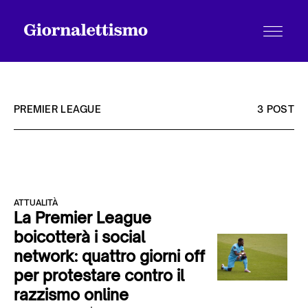
PREMIER LEAGUE
3 POST
Tutti gli articoli
ATTUALITÀ
Chi siamo
La Premier League
boicotterà i social
network: quattro giorni off
Contatti
per protestare contro il
razzismo online