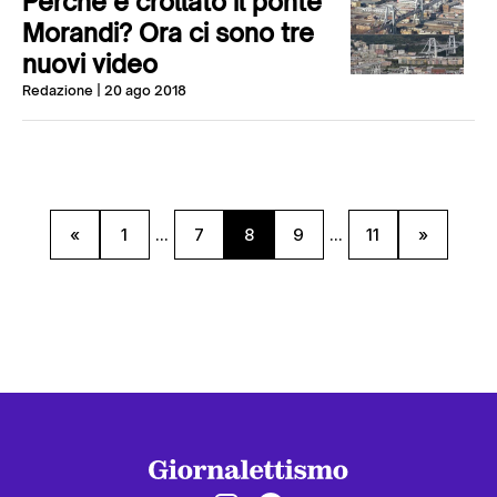
Perché è crollato il ponte
Morandi? Ora ci sono tre
nuovi video
Redazione
| 20 ago 2018
«
1
...
7
8
9
...
11
»