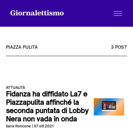
PIAZZA PULITA
3 POST
Tutti gli articoli
ATTUALITÀ
Chi siamo
Fidanza ha diffidato La7 e
Piazzapulita affinché la
seconda puntata di Lobby
Contatti
Nera non vada in onda
Ilaria Roncone
| 07 ott 2021