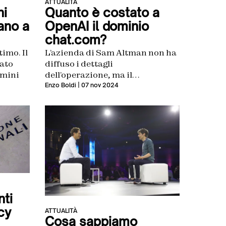
ATTUALITÀ
ni
Quanto è costato a
ano a
OpenAI il dominio
chat.com?
imo. Il
L’azienda di Sam Altman non ha
ato
diffuso i dettagli
omini
dell’operazione, ma il
precedente proprietario ha
Enzo Boldi
| 07 nov 2024
detto di aver guadagnato
rispetto alla sua acquisizione
(che risale all’inizio del 2023) da
15,5 milioni di dollari
nti
cy
ATTUALITÀ
Cosa sappiamo