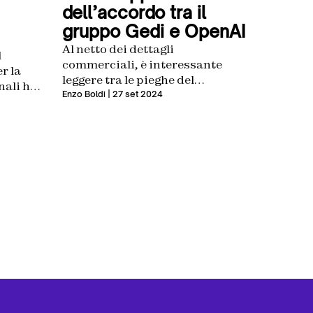
dell’accordo tra il
gruppo Gedi e OpenAI
Al netto dei dettagli
l
commerciali, è interessante
r la
leggere tra le pieghe del
nali ha
comunicato ufficiale
Enzo Boldi
| 27 set 2024
zione