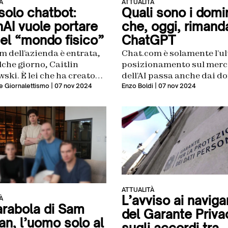
À
ATTUALITÀ
solo chatbot:
Quali sono i domi
AI vuole portare
che, oggi, rimand
nel “mondo fisico”
ChatGPT
m dell’azienda è entrata,
Chat.com è solamente l’ult
che giorno, Caitlin
posizionamento sul merc
ski. È lei che ha creato
dell’AI passa anche dai d
are degli Oculus VR di
 Giornalettismo
| 07 nov 2024
Enzo Boldi
| 07 nov 2024
 è esperta di robotica
ATTUALITÀ
L’avviso ai naviga
À
arabola di Sam
del Garante Priva
an, l’uomo solo al