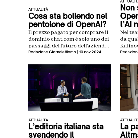
ATTUALIT
Non 
ATTUALITÀ
Open
Cosa sta bollendo nel
l’AI 
pentolone di OpenAI?
Nel tea
Il prezzo pagato per comprare il
da qual
dominio chat.com è solo uno dei
Kalinow
passaggi del futuro dell’azienda
l’hardw
di Sam Altman
Redazione
Redazione Giornalettismo
| 10 nov 2024
Meta ed
ATTUALITÀ
ATTUALIT
L’editoria italiana sta
La p
svendendo il
Altm