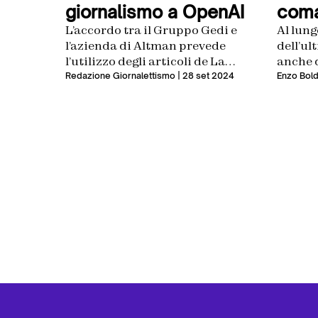
giornalismo a OpenAI
coma
L’accordo tra il Gruppo Gedi e
Al lung
l’azienda di Altman prevede
dell’ul
l’utilizzo degli articoli de La
anche q
Repubblica e La Stampa per
Chief t
Redazione Giornalettismo
| 28 set 2024
Enzo Bold
addestrare ChatGPT. E non solo
dell’az