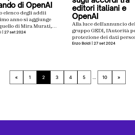
sugli accordi tra
ndo di OpenAI
editori italiani e
o elenco degli addii
OpenAI
timo anno si aggiunge
Alla luce dell’annuncio de
uello di Mira Murati,
gruppo GEDI, l’Autorità pe
echnology officer
i
| 27 set 2024
protezione dei dati perso
ienda di San Francisco
deciso di seguire la situa
Enzo Boldi
| 27 set 2024
molto da vicino
«
1
2
3
4
5
...
10
»