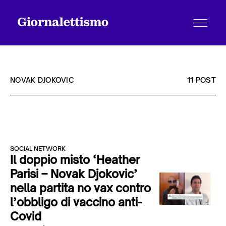
NOVAK DJOKOVIC
11 POST
Tutti gli articoli
SOCIAL NETWORK
Chi siamo
Il doppio misto ‘Heather
Parisi – Novak Djokovic’
nella partita no vax contro
Contatti
l’obbligo di vaccino anti-
Covid