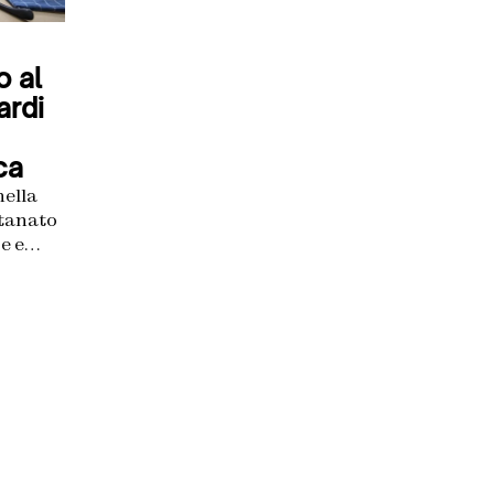
o al
ardi
ca
nella
ntanato
e e