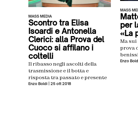
MASS ME
Matte
MASS MEDIA
Scontro tra Elisa
per l
Isoardi e Antonella
«La 
Clerici: alla Prova del
Ma sui 
Cuoco si affilano i
prova d
beniss
coltelli
Enzo Bold
Il ribasso negli ascolti della
trasmissione e il botta e
risposta tra passato e presente
Enzo Boldi
| 25 ott 2018