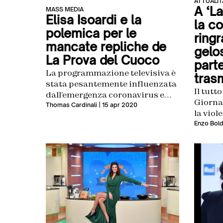
ATTUALIT
A ‘L
MASS MEDIA
Elisa Isoardi e la
la c
polemica per le
ringr
mancate repliche de
gelos
La Prova del Cuoco
parte
La programmazione televisiva è
tras
stata pesantemente influenzata
Il tutto
dall’emergenza coronavirus e
Giorna
uno dei programmi bloccati è La
Thomas Cardinali
| 15 apr 2020
la viol
Prova del Cuoco di Elisa Isoardi.
Enzo Bold
Il cooking show del mezzogiorno
di Rai1, che è tra i programmi
più amati degli italiani, è
sospeso dallo scorso 12 marzo e
nessuno ha pensato di mandare
in onda le repliche. La […]