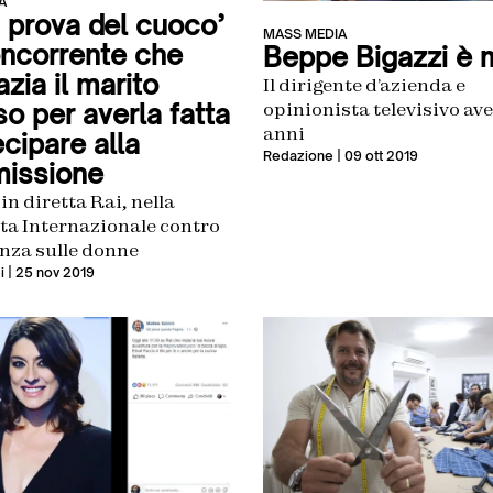
À
a prova del cuoco’
MASS MEDIA
oncorrente che
Beppe Bigazzi è 
azia il marito
Il dirigente d’azienda e
opinionista televisivo av
o per averla fatta
anni
cipare alla
Redazione
| 09 ott 2019
missione
 in diretta Rai, nella
ta Internazionale contro
enza sulle donne
i
| 25 nov 2019