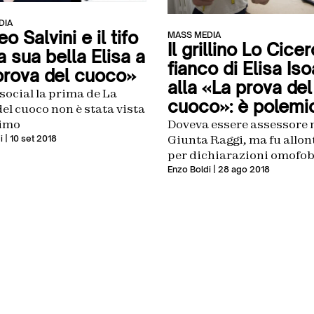
DIA
o Salvini e il tifo
MASS MEDIA
Il grillino Lo Cicer
a sua bella Elisa a
fianco di Elisa Iso
prova del cuoco»
alla «La prova del
social la prima de La
cuoco»: è polemi
el cuoco non è stata vista
Doveva essere assessore 
imo
Giunta Raggi, ma fu allo
i
| 10 set 2018
per dichiarazioni omofob
razziste
Enzo Boldi
| 28 ago 2018