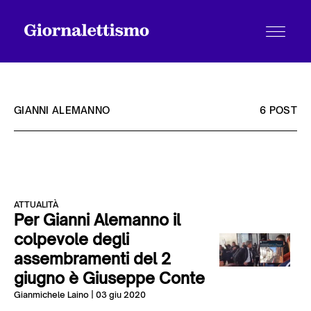
GIANNI ALEMANNO
6 POST
Tutti gli articoli
ATTUALITÀ
Chi siamo
Per Gianni Alemanno il
colpevole degli
assembramenti del 2
Contatti
giugno è Giuseppe Conte
Gianmichele Laino
| 03 giu 2020