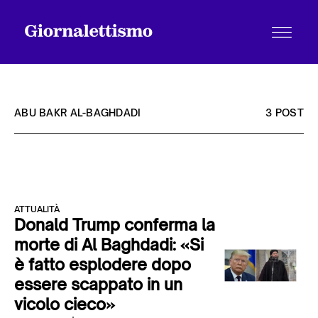
ABU BAKR AL-BAGHDADI
3 POST
Tutti gli articoli
ATTUALITÀ
Chi siamo
Donald Trump conferma la
morte di Al Baghdadi: «Si
è fatto esplodere dopo
Contatti
essere scappato in un
vicolo cieco»