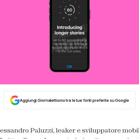
Aggiungi Giornalettismo tra le tue fonti preferite su Google
essandro Paluzzi, leaker e sviluppatore mobil