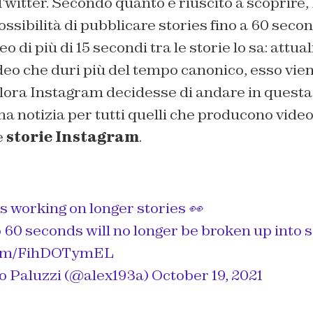
witter. Secondo quanto è riuscito a scoprire,
ossibilità di pubblicare stories fino a 60 seco
o di più di 15 secondi tra le storie lo sa: attu
deo che duri più del tempo canonico, esso vi
alora Instagram decidesse di andare in questa
a notizia per tutti quelli che producono video
e
storie Instagram
.
s working on longer stories 👀
to 60 seconds will no longer be broken up into
.com/FihDOTymEL
o Paluzzi (@alex193a)
October 19, 2021