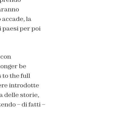
saranno
o accade, la
i paesi per poi
 con
 longer be
to the full
ere introdotte
 delle storie,
ndo – di fatti –