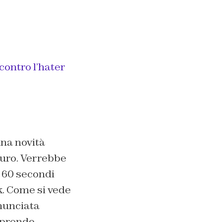
contro l’hater
una novità
turo. Verrebbe
a 60 secondi
. Come si vede
nunciata
aprendo