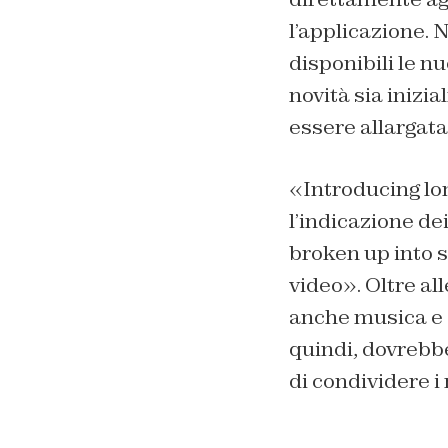
l’applicazione.
disponibili le nu
novità sia inizia
essere allargata a
«Introducing long
l’indicazione de
broken up into 
video». Oltre al
anche musica e e
quindi, dovrebbe
di condividere i 