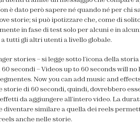
 Non è dato però sapere né quando né per chi 
ove storie; si può ipotizzare che, come di solit
lmente in fase di test solo per alcuni e in alcun
 tutti gli altri utenti a livello globale.
er stories – si legge sotto l’icona della storia
i 60 secondi – Videos up to 60 seconds will no
segmentes. Now you can add music and effects 
le storie di 60 secondi, quindi, dovrebbero ess
ffetti da aggiungere all’intero video. La durata
 diventare similare a quella dei reels permette
reels anche nelle storie.