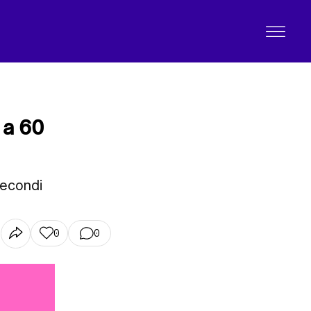
 a 60
secondi
0
0