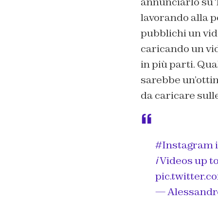
annunciarlo su T
lavorando alla p
pubblichi un vide
caricando un vi
in più parti. Qu
sarebbe un’ottim
da caricare sull
#Instagram
i
ℹ️ Videos up 
pic.twitter
— Alessandr