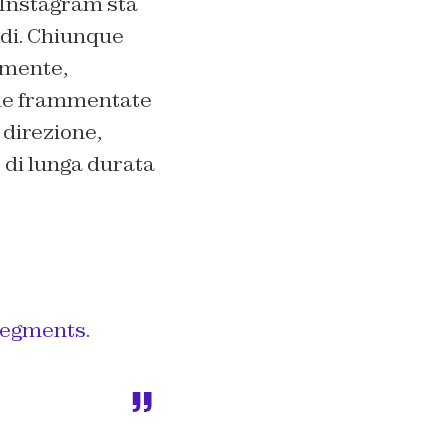
 Instagram sta
ndi. Chiunque
almente,
ene frammentate
 direzione,
 di lunga durata
 segments.