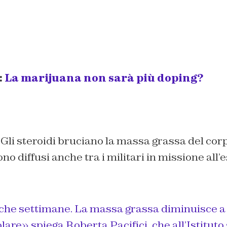
:
La marijuana non sarà più doping?
 Gli steroidi bruciano la massa grassa del co
o diffusi anche tra i militari in missione all’e
he settimane. La massa grassa diminuisce a 
are» spiega Roberta Pacifici, che all’Istituto