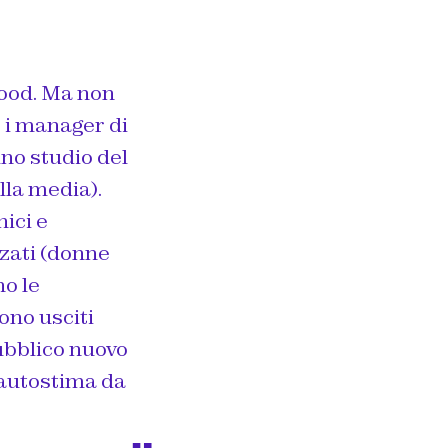
wood. Ma non
o i manager di
uno studio del
lla media).
ici e
nzati (donne
no le
ono usciti
pubblico nuovo
i autostima da