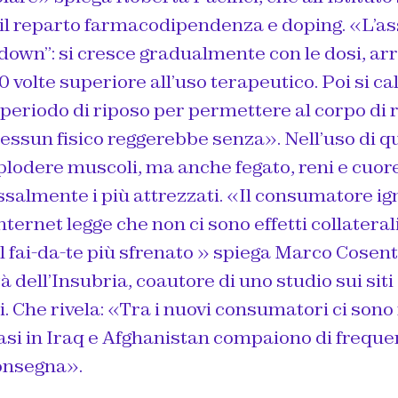
 il reparto farmacodipendenza e doping. «L’as
down”: si cresce gradualmente con le dosi, ar
0 volte superiore all’uso terapeutico. Poi si cal
periodo di riposo per permettere al corpo di rip
Nessun fisico reggerebbe senza». Nell’uso di 
lodere muscoli, ma anche fegato, reni e cuore, 
salmente i più attrezzati. «Il consumatore i
ternet legge che non ci sono effetti collaterali
 fai-da-te più sfrenato » spiega Marco Cosen
tà dell’Insubria, coautore di uno studio sui si
. Che rivela: «Tra i nuovi consumatori ci sono
basi in Iraq e Afghanistan compaiono di frequen
consegna».