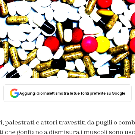
Aggiungi Giornalettismo tra le tue fonti preferite su Google
, palestrati e attori travestiti da pugili o com
 che gonfiano a dismisura i muscoli sono usci