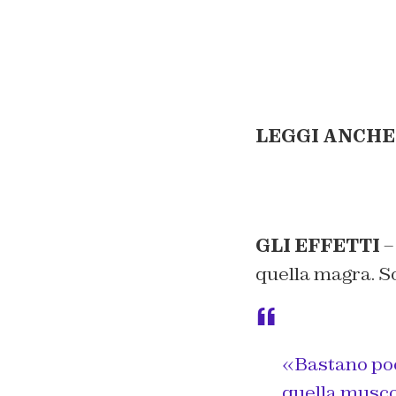
LEGGI ANCHE
GLI EFFETTI
–
quella magra. Son
«Bastano poc
quella muscol