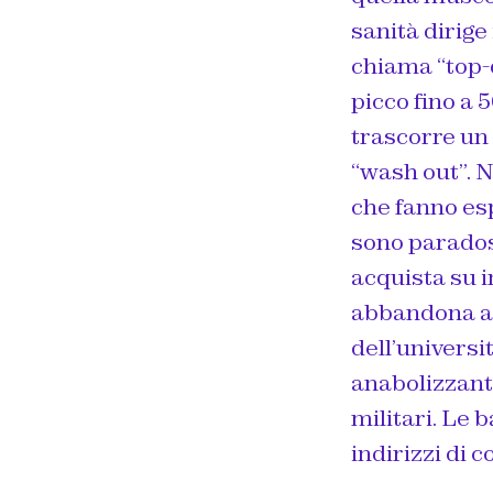
sanità dirige
chiama “top-
picco fino a 5
trascorre un 
“wash out”. 
che fanno esp
sono parados
acquista su in
abbandona al
dell’universi
anabolizzanti
militari. Le 
indirizzi di 