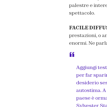
palestre e inter
spettacolo.
FACILE DIFF
prestazioni, o a
enormi. Ne parl
Aggiungi test
per far sparir
desiderio ses
autostima. A 
paese è ormai
Sylvester St