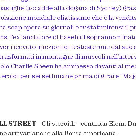
e pastiglie (accadde alla dogana di Sydney) graz
colazione mondiale oliatissimo che è la vendita
a soap opera su giornali e tv statunitensi il p
s, l’ex lanciatore di baseball soprannominato
ver ricevuto iniezioni di testosterone dal suo 
i trasformati in montagne di muscoli nell’interv
o solo Charlie Sheen ha ammesso davanti ai med
steroidi per sei settimane prima di girare “Maj
LL STREET
– Gli steroidi – continua Elena Du
no arrivati anche alla Borsa americana: