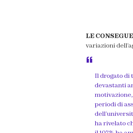
LE CONSEGUE
variazioni dell’a
Il drogato di
devastanti an
motivazione, 
periodi di a
dell’universi
ha rivelato c
il 10,7% ha a