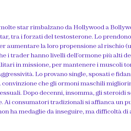
u molte star rimbalzano da Hollywood a Bolly
star, tra i forzati del testosterone. Lo prendon
er aumentare la loro propensione al rischio (
he i trader hanno livelli dell’ormone più alti de
litari in missione, per mantenere i muscoli ton
aggressività. Lo provano single, sposati e fida
a convinzione che gli ormoni maschili migliori
essuali. Dopo decenni, insomma, gli steroidi s
e. Ai consumatori tradizionali si affianca un 
 non ha medaglie da inseguire, ma difficoltà d