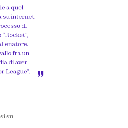
ie a quel
 su internet.
rocesso di
 “Rocket”,
allenatore.
allo fra un
ia di aver
or League”.
si su