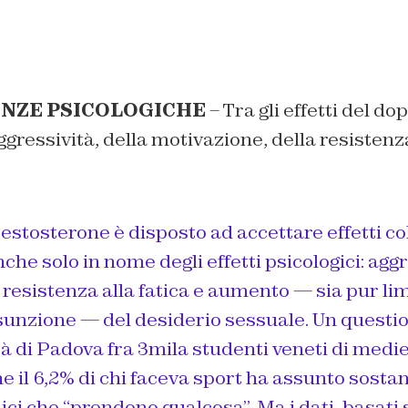
NZE PSICOLOGICHE
– Tra gli effetti del do
ggressività, della motivazione, della resistenz
 testosterone è disposto ad accettare effetti co
che solo in nome degli effetti psicologici: aggr
resistenza alla fatica e aumento — sia pur lim
ssunzione — del desiderio sessuale. Un questi
tà di Padova fra 3mila studenti veneti di medie
he il 6,2% di chi faceva sport ha assunto sosta
mici che “prendono qualcosa”. Ma i dati, basati 