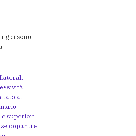
ping ci sono
a:
llaterali
essività,
itato ai
onario
 e superiori
nze dopanti e
su