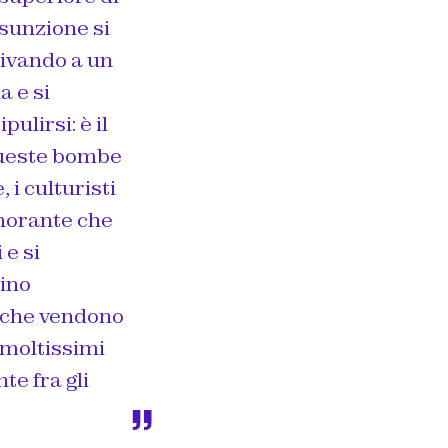
sunzione si
rivando a un
a e si
ulirsi: è il
queste bombe
i culturisti
gnorante che
 e si
tino
ti che vendono
 moltissimi
te fra gli