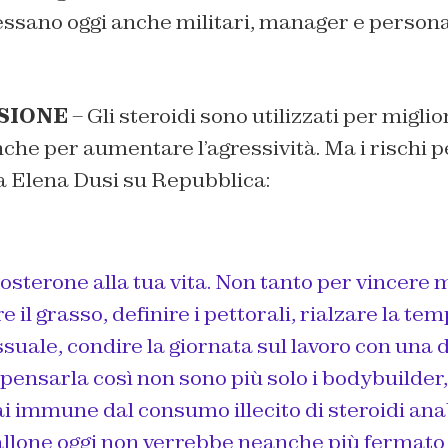
essano oggi anche militari, manager e persona
USIONE
– Gli steroidi sono utilizzati per miglio
nche per aumentare l’agressività. Ma i rischi p
a Elena Dusi su Repubblica:
osterone alla tua vita. Non tanto per vincere
e il grasso, definire i pettorali, rialzare la t
suale, condire la giornata sul lavoro con una 
pensarla così non sono più solo i bodybuilder
 immune dal consumo illecito di steroidi anab
allone oggi non verrebbe neanche più fermato