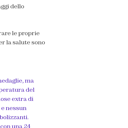
ggi dello
rare le proprie
er la salute sono
 medaglie, ma
emperatura del
dose extra di
, e nessun
olizzanti.
 con una 24