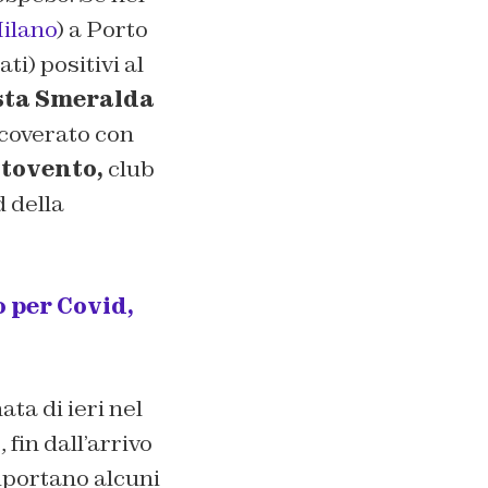
Milano
) a Porto
i) positivi al
sta Smeralda
icoverato con
tovento,
club
d della
o per Covid,
ta di ieri nel
fin dall’arrivo
iportano alcuni