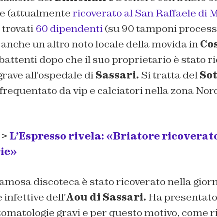
re (attualmente
ricoverato al San Raffaele di 
 trovati
60 dipendenti
(su 90 tamponi processat
 anche un altro noto locale della movida in
Co
 battenti dopo che il suo proprietario è stato r
rave all’ospedale di
Sassari.
Si tratta del
Sot
frequentato da vip e calciatori nella zona Nor
 >
L’Espresso rivela: «Briatore ricoverat
rie»
famosa discoteca è stato ricoverato nella giorna
infettive dell’
Aou di Sassari.
Ha presentato, 
tomatologie gravi e per questo motivo, come r