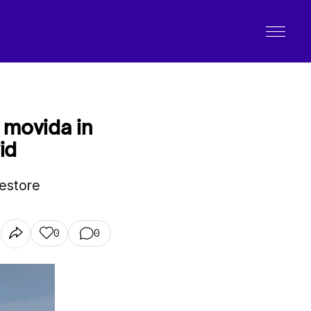
a movida in
id
gestore
0
0