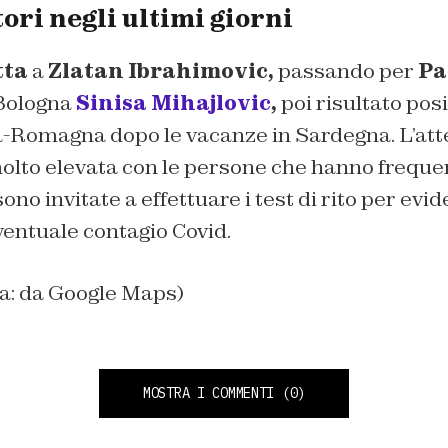
tori negli ultimi giorni
tta
a
Zlatan Ibrahimovic,
passando per
Pa
 Bologna
Sinisa Mihajlovic
,
poi risultato posi
ia-Romagna dopo le vacanze in Sardegna. L’att
olto elevata con le persone che hanno frequen
no invitate a effettuare i test di rito per evid
ventuale contagio Covid.
na: da Google Maps)
MOSTRA I COMMENTI
(0)