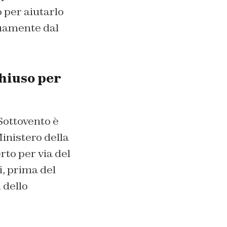
o per aiutarlo
nuamente dal
chiuso per
 Sottovento è
inistero della
rto per via del
i, prima del
 dello