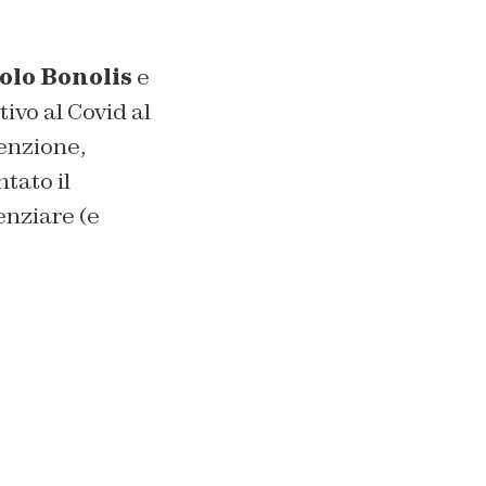
olo Bonolis
e
tivo al Covid al
enzione,
tato il
enziare (e