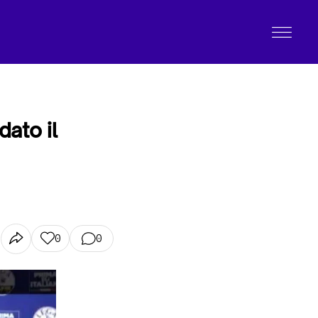
ato il
0
0