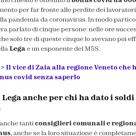
no chiesto e ottenuto il
bonus covid da 600
ento per far fronte alle perdite dei lavorator
ella pandemia da coronavirus. In modo partico
era parlato di cinque persone: nelle ore succes
che solo tre di queste cinque lo avevano poi e
lla
Lega
e un esponente del M5S.
 >
Il vice di Zaia alla regione Veneto che 
onus covid senza saperlo
Lega anche per chi ha dato i soldi
a
 anche tanti
consiglieri comunali e region
onus
, anche se la loro situazione è completam