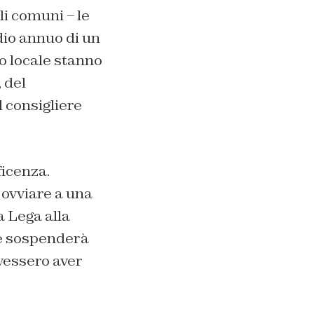
li comuni – le
dio annuo di un
lo locale stanno
 del
l consigliere
ficenza.
 ovviare a una
a Lega alla
he sospenderà
ovessero aver