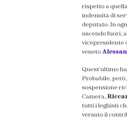
rispetto a quella
indennità di ser
deputato. In ogn
uscendo fuori, a
vicepresidente d
veneto
Alessan
Quest’ultimo ha 
Probabile, però,
sospensione rich
Camera,
Riccar
tutti i leghisti
versato il contr