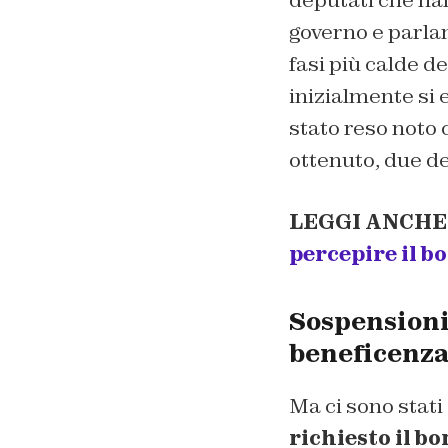
deputati che han
governo e parlam
fasi più calde d
inizialmente si 
stato reso noto 
ottenuto, due de
LEGGI ANCHE
percepire il b
Sospensioni 
beneficenz
Ma ci sono stati
richiesto il b