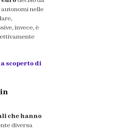
 euro
deciso da
i autonomi nelle
lare,
sive, invece, è
ffettivamente
ha scoperto di
 in
ali che hanno
ente diversa