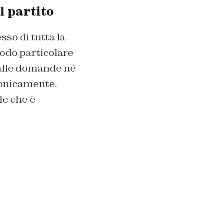
l partito
so di tutta la
modo particolare
 alle domande né
efonicamente.
le che è