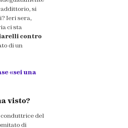
addittorio, si
? Ieri sera,
ia ci sta
iarelli contro
ato di un
rase «sei una
ha visto?
 conduttrice del
omitato di