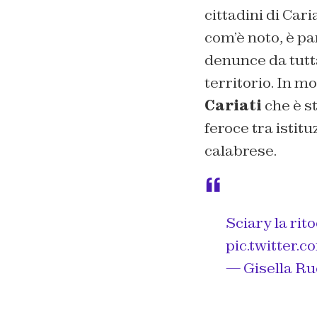
cittadini di Cari
com’è noto, è pa
denunce da tutta 
territorio. In mo
Cariati
che è st
feroce tra istitu
calabrese.
Sciary la rit
pic.twitter
— Gisella Ru