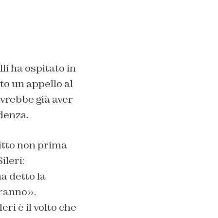
li ha ospitato in
to un appello al
ovrebbe già aver
denza.
ritto non prima
ileri:
a detto la
iranno».
eri è il volto che