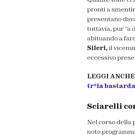
pronti a smentir
presentano dava
tuttavia, pur “a 
abituando a fare)
Sileri,
il vicemi
eccessivo prese
LEGGI ANCHE
tr*ia bastard
Sciarelli co
Nel corso della 
noto programma 