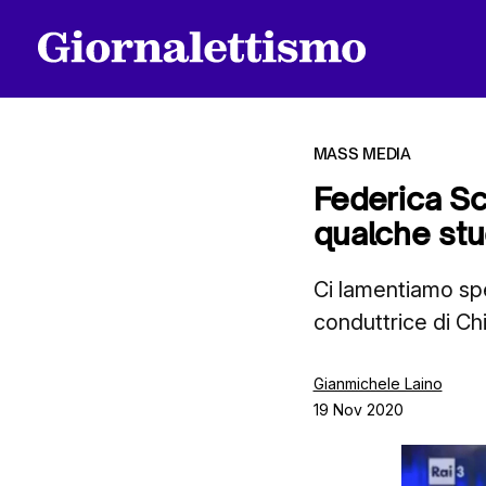
MASS MEDIA
Federica Sci
qualche stu
Tutti gli articoli
Ci lamentiamo spess
conduttrice di Chi
Chi siamo
Gianmichele Laino
19 Nov 2020
Contatti