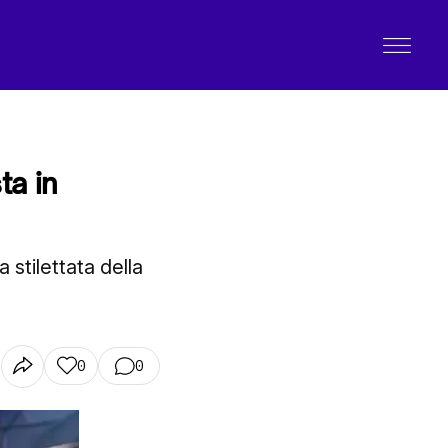
ta in
a stilettata della
0
0