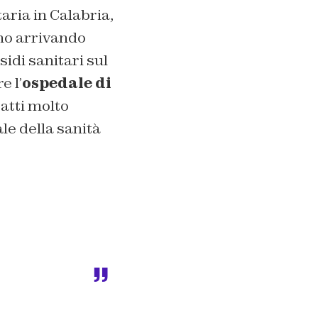
taria in Calabria,
nno arrivando
sidi sanitari sul
e l’
ospedale di
ratti molto
ale della sanità