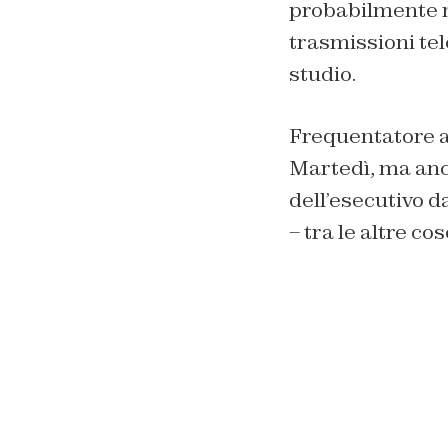
probabilmente m
trasmissioni tel
studio.
Frequentatore ab
Martedì, ma anch
dell’esecutivo 
– tra le altre co