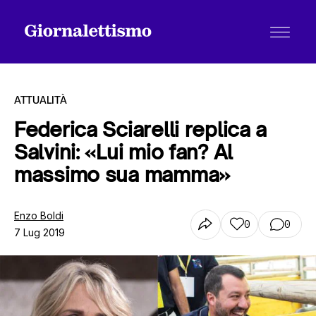
ATTUALITÀ
Federica Sciarelli replica a
Salvini: «Lui mio fan? Al
Tutti gli articoli
massimo sua mamma»
Chi siamo
Enzo Boldi
0
0
7 Lug 2019
Contatti