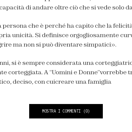
 capacità di andare oltre
c
i
ò che si vede
solo da
la persona
che
è
perché
ha ca
pito che l
a felici
pria
unicità.
Si defi
nisce
orgogliosa
mente
cur
ire ma non si pu
ò
diventare simpatici
»
.
nni,
si è
sempre
considerata
una corteggiatri
nte
corteggiata.
A
“
Uo
mini e Donne
”
v
orre
bbe
t
tico,
deciso, con cui
creare una famiglia
MOSTRA I COMMENTI
(0)