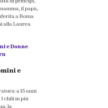
fatta di princip
i,
mamma
,
il
p
apà
,
sferi
ta
a
R
oma
 alla Laurea.
.
ini e Donne
orn
omini e
ratura
:
a
15 anni
.
I ch
ili
in pi
ù
ma
,
la