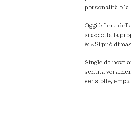
personalità
e
la
O
ggi è fiera d
el
si accetta
l
a
pro
è
:
«
S
i pu
ò
dimagr
Single da nove a
sentit
a
verame
sensibile, empa