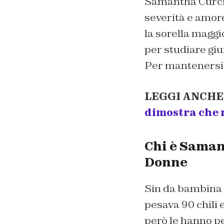
Samantha Curci
severità
e amore
la
sorella
magg
i
per studiare gi
Per mantenersi 
LEGGI ANCHE
dimostra che 
Chi è Saman
Donne
Si
n da bambina 
pesa
va
90
chili
e
però le hanno p