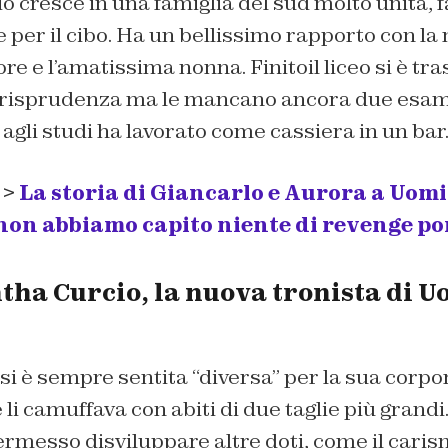
o cresc
e
in
una famiglia
del sud
molto unita
, 
 per il cibo. H
a un b
ellissimo rapporto con
la
ore
e l
’
ama
tissi
ma nonna
.
F
init
o
il
liceo
si
è tra
urisprudenza
m
a le
mancano ancora due esami
agli studi
ha
lavorato come cassiera in un bar
 >
La storia di Giancarlo e Aurora a Uom
non abbiamo capito niente di revenge p
tha Curcio, la nuova tronista di U
si
è sempre
sentita
“
diversa
”
per
l
a sua co
rpo
 li
camuffav
a
con abiti
di due taglie pi
ù grandi
ermesso di
svil
uppare altre doti
, come
il
caris