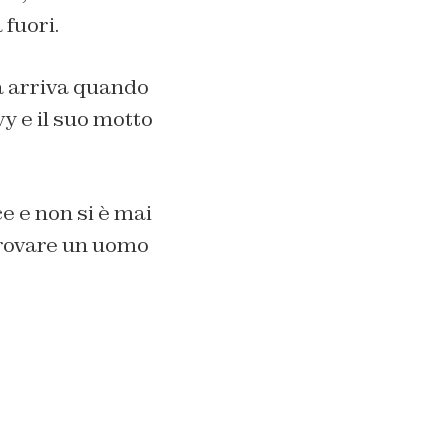
 fuori
.
tà arriva quando
v
y
e
il
suo
motto
ce
e non s
i è
m
a
i
rovare un uomo