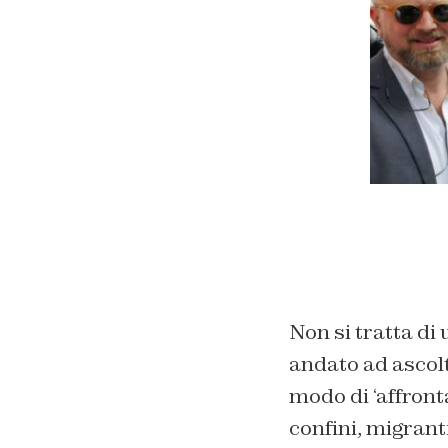
Non si tratta di
andato ad ascolt
modo di ‘affront
confini, migranti