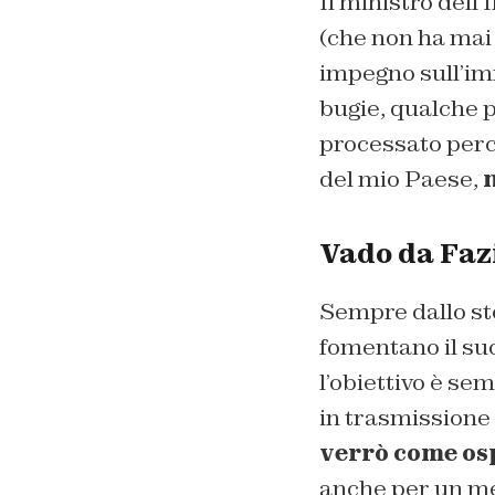
Il ministro dell
(che non ha mai a
impegno sull’im
bugie, qualche p
processato perc
del mio Paese,
n
Vado da Fazi
Sempre dallo ste
fomentano il suo
l’obiettivo è se
in trasmissione
verrò come os
anche per un me