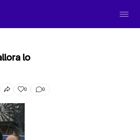
llora lo
0
0