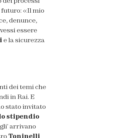
o dei processi
 futuro: «Il mio
ce, denunce,
ovessi essere
i
e la sicurezza
nti dei temi che
di in Rai. E
o stato invitato
lo stipendio
gli’ arrivano
tro
Toninelli