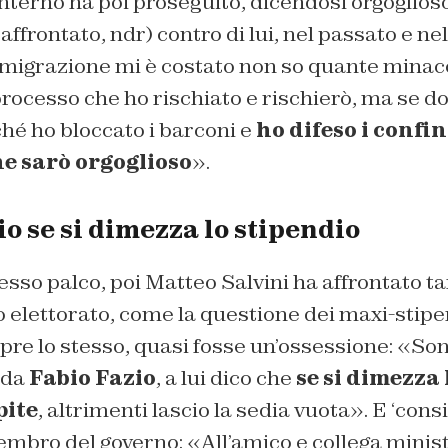
’Interno ha poi proseguito, dicendosi orgoglios
ffrontato, ndr) contro di lui, nel passato e nel
migrazione mi è costato non so quante minac
rocesso che ho rischiato e rischierò, ma se d
hé ho bloccato i barconi e
ho difeso i confin
e sarò orgoglioso
».
o se si dimezza lo stipendio
sso palco, poi Matteo Salvini ha affrontato ta
 elettorato, come la questione dei maxi-stipen
mpre lo stesso, quasi fosse un’ossessione: «Son
 da
Fabio Fazio
, a lui dico che
se si dimezza 
pite
, altrimenti lascio la sedia vuota». E ‘consi
mbro del governo: «All’amico e collega minis