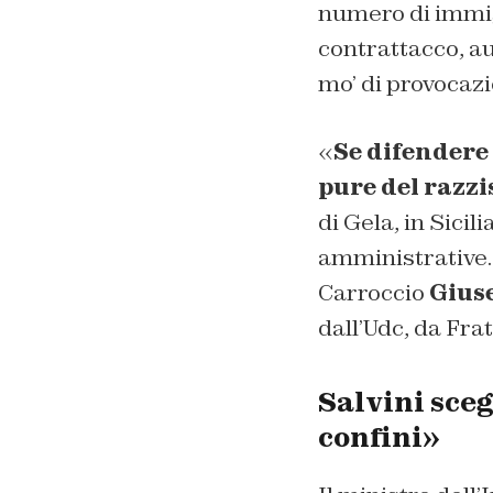
numero di immigr
contrattacco, au
mo’ di provocazi
«
Se difendere 
pure del razzi
di Gela, in Sicil
amministrative. 
Carroccio
Gius
dall’Udc, da Frat
Salvini sceg
confini»