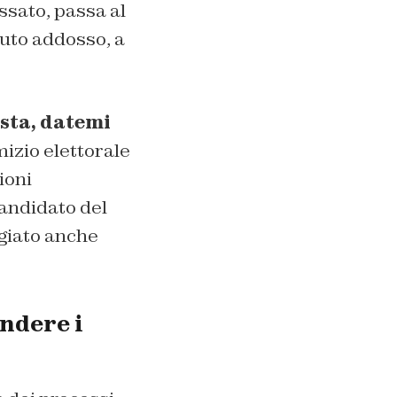
ssato, passa al
luto addosso, a
ista, datemi
mizio elettorale
ioni
candidato del
giato anche
endere i