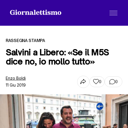
RASSEGNA STAMPA
Salvini a Libero: «Se il M5S
dice no, io mollo tutto»
Tutti gli articoli
Enzo Boldi
0
0
11 Giu 2019
Chi siamo
Contatti