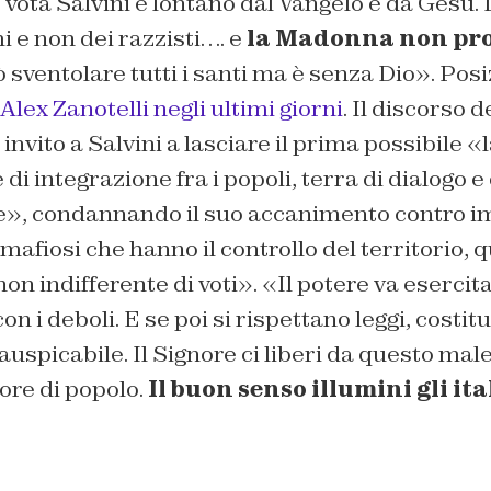
 vota Salvini è lontano dal Vangelo e da Gesù. 
i e non dei razzisti…. e
la Madonna non pro
ò sventolare tutti i santi ma è senza Dio». Posi
Alex Zanotelli negli ultimi giorni
. Il discorso 
nvito a Salvini a lasciare il prima possibile «l
e di integrazione fra i popoli, terra di dialogo e
e», condannando il suo accanimento contro i
mafiosi che hanno il controllo del territorio, q
n indifferente di voti». «Il potere va esercitat
n i deboli. E se poi si rispettano leggi, costitu
spicabile. Il Signore ci liberi da questo mal
ore di popolo.
Il buon senso illumini gli ita