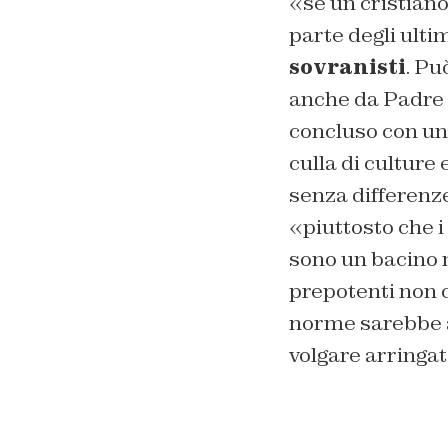
«se un cristiano
parte degli ultim
sovranisti
. Pu
anche da Padre
concluso con un i
culla di culture 
senza differenz
«piuttosto che i 
sono un bacino no
prepotenti non co
norme sarebbe au
volgare arringat