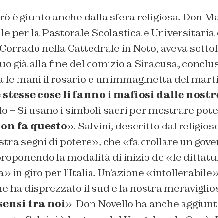
rò è giunto anche dalla sfera religiosa. Don Ma
le per la Pastorale Scolastica e Universitaria 
Corrado nella Cattedrale in Noto, aveva sotto
 già alla fine del comizio a Siracusa, conclus
a le mani il rosario e un’immaginetta del mart
 stesse cose li fanno i mafiosi dalle nostr
o – Si usano i simboli sacri per mostrare pote
non fa questo
». Salvini, descritto dal religi
tra segni di potere», che «fa crollare un gov
proponendo la modalità di inizio de «le dittat
a» in giro per l’Italia. Un’azione «intollerabile
che ha disprezzato il sud e la nostra meraviglio
ensi tra noi
». Don Novello ha anche aggiunt