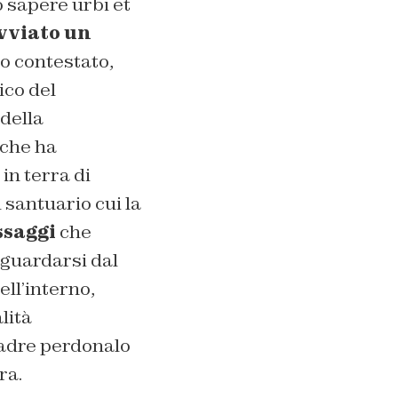
o sapere urbi et
vviato un
do contestato,
ico del
della
 che ha
in terra di
l santuario cui la
saggi
che
 guardarsi dal
ell’interno,
lità
padre perdonalo
ra.