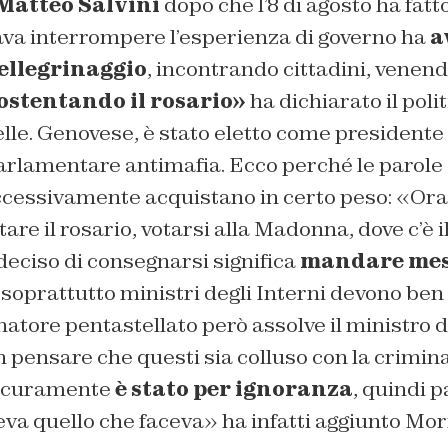
Matteo Salvini
dopo che l’8 di agosto ha fatt
ava interrompere l’esperienza di governo ha
a
ellegrinaggio
, incontrando cittadini, venen
ostentando il rosario»
ha dichiarato il polit
le. Genovese, è stato eletto come presidente 
lamentare antimafia. Ecco perché le parole
cessivamente acquistano in certo peso: «Ora 
are il rosario, votarsi alla Madonna, dove c’è i
deciso di consegnarsi significa
mandare mes
 soprattutto ministri degli Interni devono ben
atore pentastellato però assolve il ministro d
 pensare che questi sia colluso con la crimina
Sicuramente
è stato per ignoranza
, quindi 
va quello che faceva» ha infatti aggiunto Mor