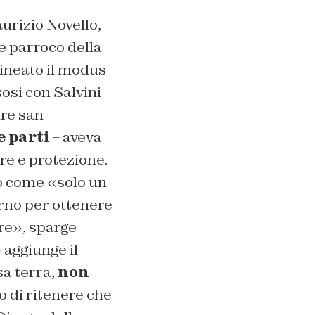
urizio Novello,
e parroco della
lineato il modus
osi con Salvini
ire san
e parti
– aveva
re e protezione.
oso come «solo un
erno per ottenere
ure», sparge
» aggiunge il
sa terra,
non
o di ritenere che