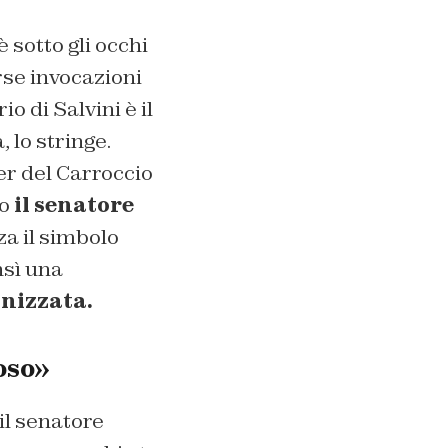
è sotto gli occhi
rse invocazioni
rio di Salvini è il
, lo stringe.
er del Carroccio
do
il senatore
za il simbolo
nsì una
nizzata.
oso»
 il senatore