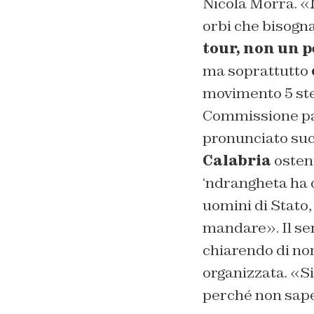
Nicola Morra. «
orbi che bisogn
tour, non un p
ma soprattutto
movimento 5 stel
Commissione par
pronunciato suc
Calabria
ostent
‘ndrangheta ha 
uomini di Stato,
mandare». Il sen
chiarendo di non
organizzata. «
perché non sape