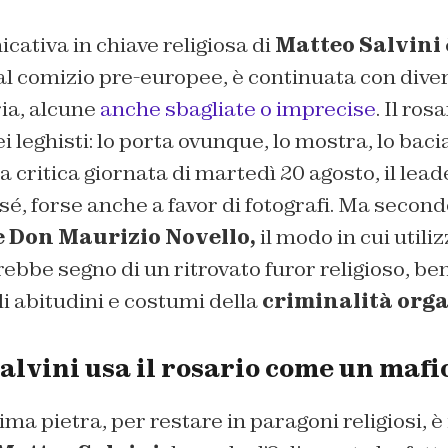
cativa in chiave religiosa di
Matteo Salvini
ta al comizio pre-europee, è continuata con dive
ia, alcune
anche sbagliate o imprecise
. Il rosa
i leghisti: lo porta ovunque, lo mostra, lo bacia
 critica giornata di martedì 20 agosto, il lead
 sé, forse anche a favor di fotografi. Ma secon
e Don Maurizio Novello,
il modo in cui utiliz
rebbe segno di un ritrovato furor religioso, be
i abitudini e costumi della
criminalità orga
alvini usa il rosario come un mafi
ima pietra, per restare in paragoni religiosi, è