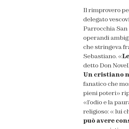
Il rimprovero pe
delegato vescovi
Parrocchia San 
operandi ambiguo
che stringeva fr
Sebastiano. «
Le
detto Don Novell
Un cristiano 
fanatico che mos
pieni poteri» ri
«l’odio e la paur
religioso: « lui 
può avere cons