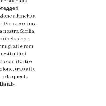
Dio sta dalla
tegge i
zione rilanciata
del Parroco si era
a nostra Sicilia,
 di inclusione
mmigrati e rom
uesti ultimi
o con i forti e
zione, trattati e
e e da questo
liani
».